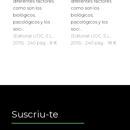
diferentes factores
diferentes factores
como son los
como son los
biológicos,
biológicos,
psicológicos y los
psicológicos y los
soci...
soci...
(Editorial UOC, S.L.,
(Editorial UOC, S.L.,
2015) · 240 pàg. · 8 €
2015) · 240 pàg. · 18 €
Suscriu-te