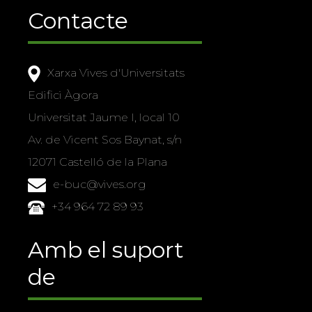
Contacte
Xarxa Vives d'Universitats
Edifici Àgora
Universitat Jaume I, local 10
Av. de Vicent Sos Baynat, s/n
12071 Castelló de la Plana
e-buc@vives.org
+34 964 72 89 93
Amb el suport
de