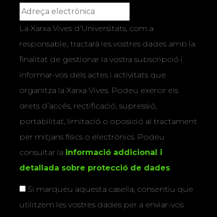
La Xarxa Vives d’Universitats, com a
responsable, tractarà les vostres dades amb la
finalitat de gestionar la vostra subscripció i
informar-vos dels actes i activitats que
organitza la Xarxa Vives. Podeu exercir els
drets d’accés, rectificació, supressió,
portabilitat, limitació o oposició al tractament
per mitjans físics o electrònics. Podeu
consultar la
informació addicional i
detallada sobre protecció de dades
.
Si marqueu aquesta casella, consentiu que
utilitzem les vostres dades per a enviar-vos