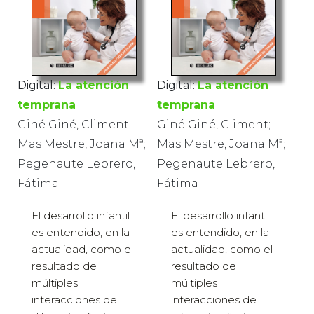
Digital:
La atención
Digital:
La atención
temprana
temprana
Giné Giné, Climent;
Giné Giné, Climent;
Mas Mestre, Joana Mª;
Mas Mestre, Joana Mª;
Pegenaute Lebrero,
Pegenaute Lebrero,
Fátima
Fátima
El desarrollo infantil
El desarrollo infantil
es entendido, en la
es entendido, en la
actualidad, como el
actualidad, como el
resultado de
resultado de
múltiples
múltiples
interacciones de
interacciones de