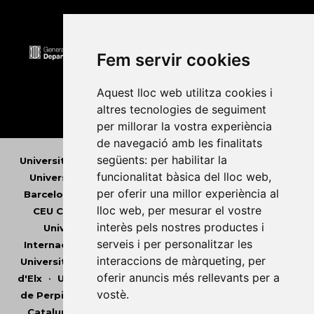
Fem servir cookies
Aquest lloc web utilitza cookies i
altres tecnologies de seguiment
per millorar la vostra experiència
de navegació amb les finalitats
següents:
per habilitar la
Universitat Abat Oliba CEU
•
Universitat d'Alacant
•
funcionalitat bàsica del lloc web
,
Universitat d'Andorra
•
Universitat Autònoma de
per oferir una millor experiència al
Barcelona
•
Universitat de Barcelona
•
Universitat
lloc web
,
per mesurar el vostre
CEU Cardenal Herrera
•
Universitat de Girona
•
interès pels nostres productes i
Universitat de les Illes Balears
•
Universitat
serveis i per personalitzar les
Internacional de Catalunya
•
Universitat Jaume I
•
interaccions de màrqueting
,
per
Universitat de Lleida
•
Universitat Miguel Hernández
oferir anuncis més rellevants per a
d'Elx
•
Universitat Oberta de Catalunya
•
Universitat
vostè
.
de Perpinyà Via Domitia
•
Universitat Politècnica de
Catalunya
•
Universitat Politècnica de València
•