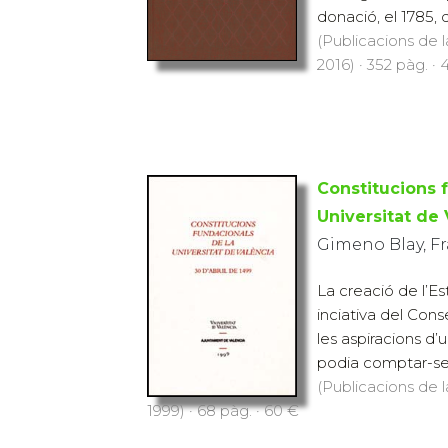
donació, el 1785, d
(Publicacions de l
2016) · 352 pàg. ·
Constitucions 
Universitat de 
Gimeno Blay, Fr
La creació de l’Es
inciativa del Cons
les aspiracions d
podia comptar-se e
(Publicacions de l
1999) · 68 pàg. · 60 €