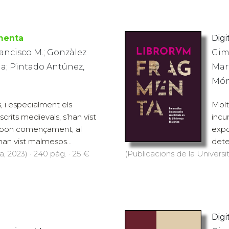
menta
Digi
ancisco M.; Gonzàlez
Gim
a; Pintado Antúnez,
Mar
Món
s, i especialment els
Molts
crits medievals, s’han vist
incu
 bon començament, al
expo
han vist malmesos...
dete
, 2023) · 240 pàg. · 25 €
(Publicacions de la Universit
Digi