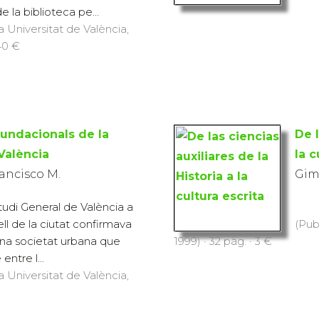
e la biblioteca pe...
a Universitat de València,
 40 €
fundacionals de la
De l
València
la c
ancisco M.
Gim
tudi General de València a
ell de la ciutat confirmava
(Pub
’una societat urbana que
1999) · 32 pàg. · 3 €
ntre l...
a Universitat de València,