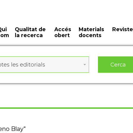
Qui
Qualitat de
Accés
Materials
Reviste
som
la recerca
obert
docents
Cerca
tes les editorials
eno Blay"