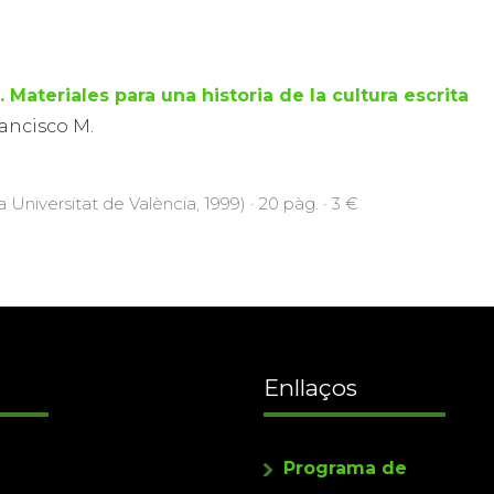
 Materiales para una historia de la cultura escrita
ancisco M.
a Universitat de València, 1999) · 20 pàg. · 3 €
Enllaços
Programa de