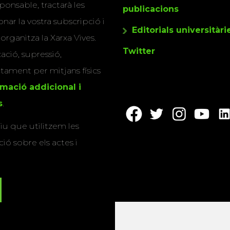
ponsable, tractarà les
publicacions
nar la vostra subscripció i
Editorials universitàri
 organitza la Xarxa Vives.
Twitter
cació, supressió,
actament per mitjans físics
rmació addicional i
s
.
u que utilitzem les
ió sobre els actes i