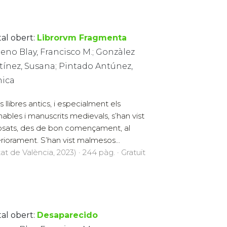
tal obert:
Librorvm Fragmenta
eno Blay, Francisco M.; Gonzàlez
tínez, Susana; Pintado Antúnez,
ica
 llibres antics, i especialment els
nables i manuscrits medievals, s’han vist
sats, des de bon començament, al
riorament. S’han vist malmesos...
at de València, 2023) · 244 pàg. · Gratuït
tal obert:
Desaparecido