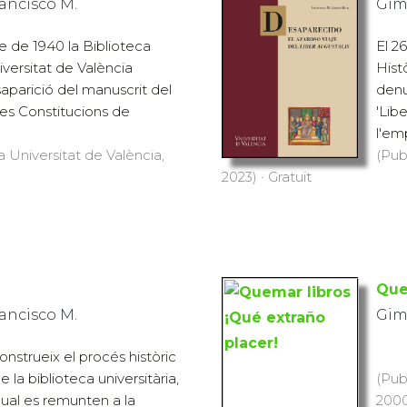
ancisco M.
Gim
 de 1940 la Biblioteca
El 2
iversitat de València
Hist
aparició del manuscrit del
denu
 les Constitucions de
'Lib
l'emp
a Universitat de València,
(Pub
2023) · Gratuït
Que
ancisco M.
Gim
nstrueix el procés històric
la biblioteca universitària,
(Pub
qual es remunten a la
2000