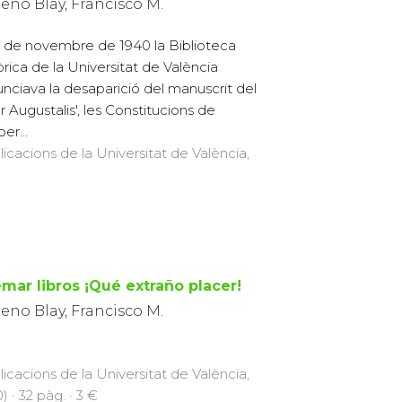
eno Blay, Francisco M.
6 de novembre de 1940 la Biblioteca
òrica de la Universitat de València
nciava la desaparició del manuscrit del
er Augustalis', les Constitucions de
er...
licacions de la Universitat de València,
mar libros ¡Qué extraño placer!
eno Blay, Francisco M.
licacions de la Universitat de València,
) · 32 pàg. · 3 €