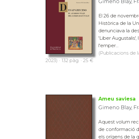
Gimeno Blay, Fr
El 26 de novembre
Històrica de la Un
denunciava la des
'Liber Augustalis',
l'emper...
(Publicacions de l
2023) · 132 pàg. · 25 €
Ameu saviesa
Gimeno Blay, Fr
Aquest volum reco
de conformació de 
els orígens de la 