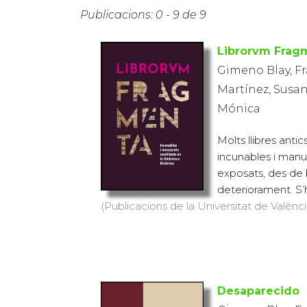
Publicacions: 0 - 9 de 9
Librorvm Frag
Gimeno Blay, Fr
Martínez, Susan
Mónica
Molts llibres antic
incunables i manus
exposats, des de
deteriorament. S’
(Publicacions de la Universitat de València
Desaparecido