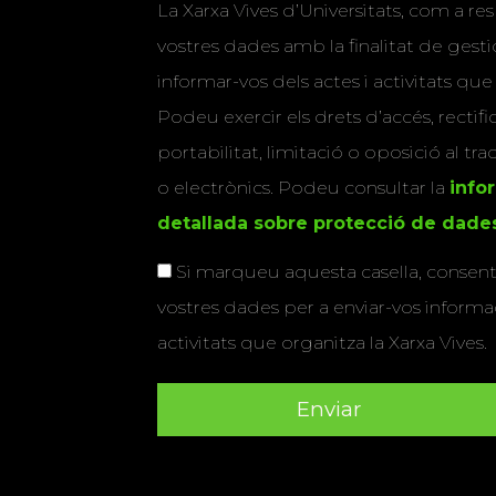
La Xarxa Vives d’Universitats, com a res
vostres dades amb la finalitat de gestio
informar-vos dels actes i activitats que
Podeu exercir els drets d’accés, rectifi
portabilitat, limitació o oposició al tr
o electrònics. Podeu consultar la
info
detallada sobre protecció de dade
Si marqueu aquesta casella, consenti
vostres dades per a enviar-vos informac
activitats que organitza la Xarxa Vives.