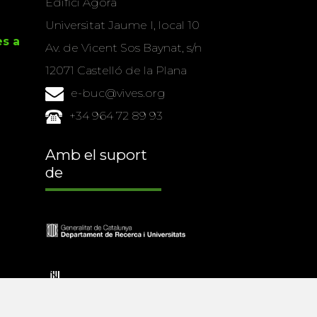
Edifici Àgora
Universitat Jaume I, local 10
es a
Av. de Vicent Sos Baynat, s/n
12071 Castelló de la Plana
e-buc@vives.org
+34 964 72 89 93
Amb el suport
de