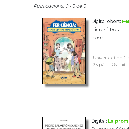
Publicacions: 0 - 3 de 3
Digital obert:
Fe
Cicres i Bosch, J
Roser
(Universitat de Gi
125 pàg. · Gratuït
Digital:
La promo