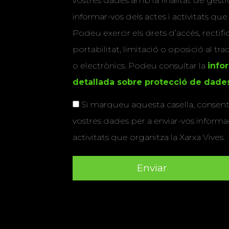
vostres dades amb la finalitat de gestio
informar-vos dels actes i activitats que
Podeu exercir els drets d’accés, rectifi
portabilitat, limitació o oposició al tr
o electrònics. Podeu consultar la
info
detallada sobre protecció de dade
Si marqueu aquesta casella, consenti
vostres dades per a enviar-vos informac
activitats que organitza la Xarxa Vives.