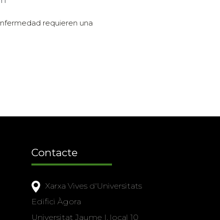
én
 enfermedad requieren una
Contacte
Xarxa Vives d'Universitats
Edifici Àgora
Universitat Jaume I, local 10