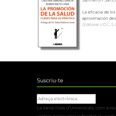
Salmerón Sánche
La eficacia de lo
aproximación desd
(Editorial UOC, S.L
Suscriu-te
La Xarxa Vives d’Universitats, com a res