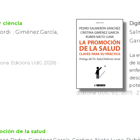
r ciència
Digit
ordi​ ​ ; Giménez García,
Sal
Garc
La e
rona. Edicions UdG, 2026) ·
de l
enfe
desd
pote
(Editorial UOC, S.L., 2017) · 2
ción de la salud