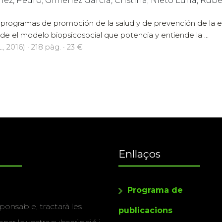
z, Pedro; Giménez García, Cristina; Nieto Luna, Rub
s programas de promoción de la salud y de prevención de la
e el modelo biopsicosocial que potencia y entiende la ...
., 2016) · 218 pàg. · 23 €
Enllaços
Programa de
ponsable, tractarà les
publicacions