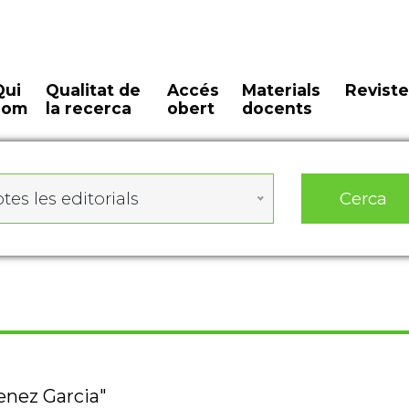
Qui
Qualitat de
Accés
Materials
Reviste
som
la recerca
obert
docents
Cerca
tes les editorials
enez Garcia"