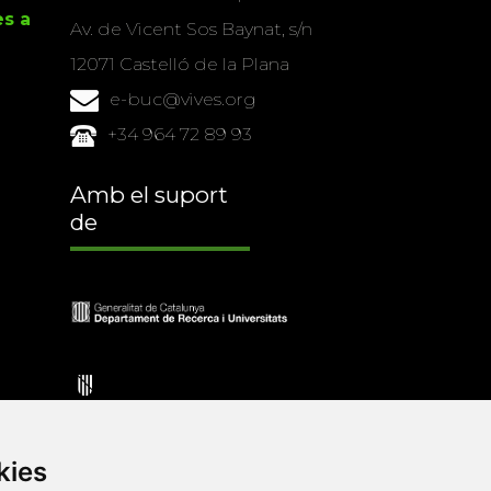
es a
Av. de Vicent Sos Baynat, s/n
12071 Castelló de la Plana
e-buc@vives.org
+34 964 72 89 93
Amb el suport
de
kies