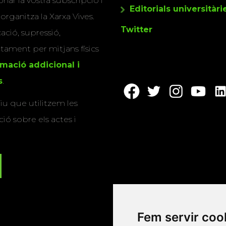
nar la vostra subscripció i
Editorials universitàri
 organitza la Xarxa Vives.
Twitter
cació, supressió,
actament per mitjans físics
rmació addicional i
s
.
u que utilitzem les
ió sobre els actes i
Fem servir coo