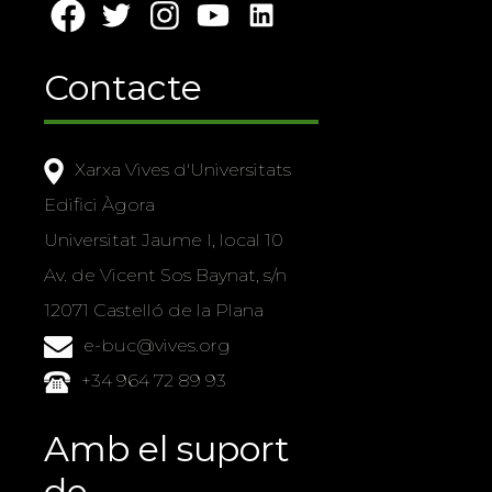
Contacte
Xarxa Vives d'Universitats
Edifici Àgora
Universitat Jaume I, local 10
Av. de Vicent Sos Baynat, s/n
12071 Castelló de la Plana
e-buc@vives.org
+34 964 72 89 93
Amb el suport
de