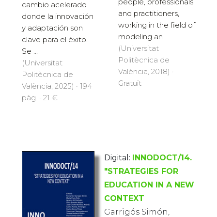
people, professionals
cambio acelerado
and practitioners,
donde la innovación
working in the field of
y adaptación son
modeling an...
clave para el éxito.
(Universitat
Se ...
Politècnica de
(Universitat
València, 2018) ·
Politècnica de
Gratuït
València, 2025) · 194
pàg. · 21 €
Digital:
INNODOCT/14.
"STRATEGIES FOR
EDUCATION IN A NEW
CONTEXT
Garrigós Simón,