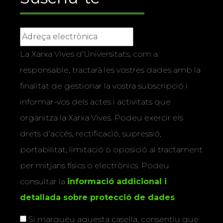
La Xarxa Vives d’Universitats, com a
responsable, tractarà les vostres dades amb la
finalitat de gestionar la vostra subscripció i
informar-vos dels actes i activitats que
organitza la Xarxa Vives. Podeu exercir els
drets d’accés, rectificació, supressió,
portabilitat, limitació o oposició al tractament
per mitjans físics o electrònics. Podeu
consultar la
informació addicional i
detallada sobre protecció de dades
.
Si marqueu aquesta casella, consentiu que