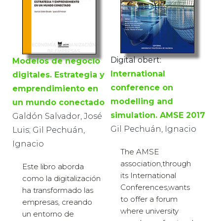
Digital obert:
Modelos de negocio
International
digitales. Estrategia y
conference on
emprendimiento en
modelling and
un mundo conectado
simulation. AMSE 2017
Galdón Salvador, José
Gil Pechuán, Ignacio
Luis; Gil Pechuán,
Ignacio
The AMSE
association,through
Este libro aborda
its International
como la digitalización
Conferences,wants
ha transformado las
to offer a forum
empresas, creando
where university
un entorno de