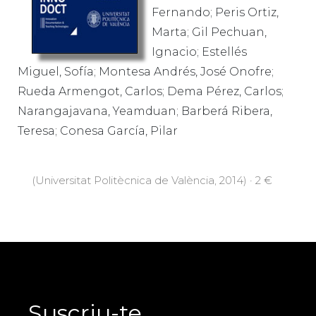
Fernando; Peris Ortiz,
Marta; Gil Pechuan,
Ignacio; Estellés
Miguel, Sofía; Montesa Andrés, José Onofre;
Rueda Armengot, Carlos; Dema Pérez, Carlos;
Narangajavana, Yeamduan; Barberá Ribera,
Teresa; Conesa García, Pilar
(Universitat Politècnica de València, 2014) · 2 €
Suscriu-te