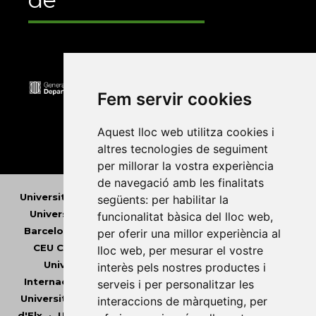
Fem servir cookies
Aquest lloc web utilitza cookies i
altres tecnologies de seguiment
per millorar la vostra experiència
de navegació amb les finalitats
Universitat Abat Oliba CEU
•
Universitat d'Alacant
•
següents:
per habilitar la
Universitat d'Andorra
•
Universitat Autònoma de
funcionalitat bàsica del lloc web
,
Barcelona
•
Universitat de Barcelona
•
Universitat
per oferir una millor experiència al
CEU Cardenal Herrera
•
Universitat de Girona
•
lloc web
,
per mesurar el vostre
Universitat de les Illes Balears
•
Universitat
interès pels nostres productes i
Internacional de Catalunya
•
Universitat Jaume I
•
serveis i per personalitzar les
Universitat de Lleida
•
Universitat Miguel Hernández
interaccions de màrqueting
,
per
d'Elx
•
Universitat Oberta de Catalunya
•
Universitat