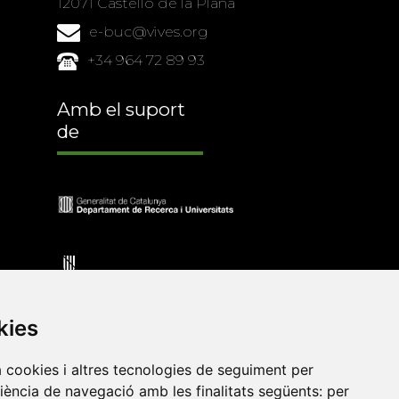
12071 Castelló de la Plana
e-buc@vives.org
+34 964 72 89 93
Amb el suport
de
kies
a cookies i altres tecnologies de seguiment per
riència de navegació amb les finalitats següents:
per