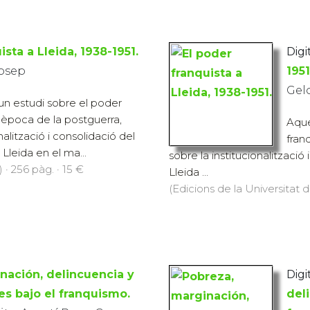
ista a Lleida, 1938-1951.
Digit
Josep
1951
Gel
 un estudi sobre el poder
l'època de la postguerra,
Aque
nalització i consolidació del
fran
 Lleida en el ma...
sobre la institucionalització
 · 256 pàg. · 15 €
Lleida ...
(Edicions de la Universitat d
nación, delincuencia y
Digit
les bajo el franquismo.
deli