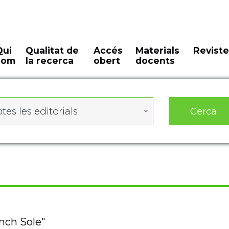
Qui
Qualitat de
Accés
Materials
Reviste
som
la recerca
obert
docents
Cerca
tes les editorials
onch Sole"