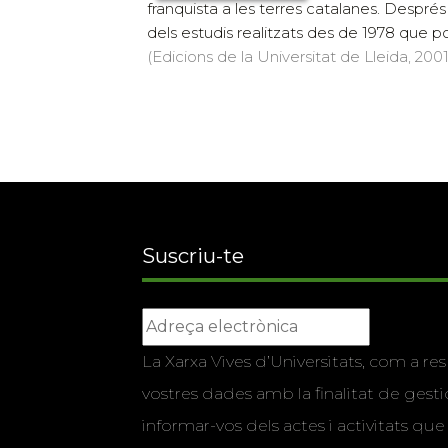
franquista a les terres catalanes. Després
dels estudis realitzats des de 1978 que po
(Edicions de la Universitat de Lleida, 2001)
Suscriu-te
La Xarxa Vives d’Universitats, com a res
vostres dades amb la finalitat de gestio
informar-vos dels actes i activitats que