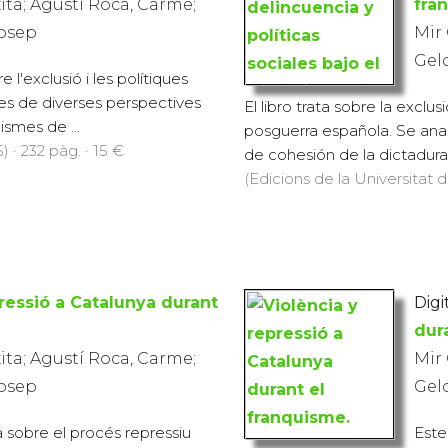
ita; Agustí Roca, Carme;
fra
Josep
Mir 
Gel
re l'exclusió i les polítiques
Des de diverses perspectives
El libro trata sobre la exclus
ismes de ...
posguerra española. Se anal
) · 232 pàg. · 15 €
de cohesión de la dictadura, l
(Edicions de la Universitat d
ressió a Catalunya durant
Digit
dur
ita; Agustí Roca, Carme;
Mir 
Josep
Gel
a sobre el procés repressiu
Este