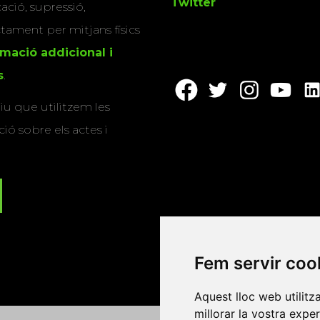
Twitter
cació, supressió,
actament per mitjans físics
rmació addicional i
s
.
u que utilitzem les
ió sobre els actes i
Fem servir coo
Aquest lloc web utilitz
millorar la vostra expe