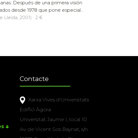
talanas. Después de una primera visión
izados desde 1978 que pone especial...
e Lleida, 2001) · 2 €
Contacte
Xarxa Vives d'Universitats
Edifici Àgora
Universitat Jaume I, local 10
es a
Av. de Vicent Sos Baynat, s/n