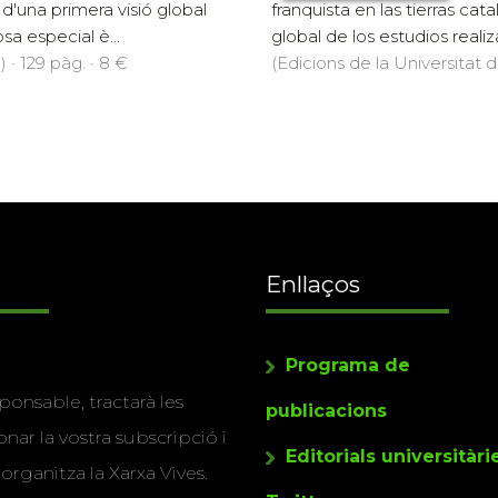
 d'una primera visió global
franquista en las tierras ca
sa especial è...
global de los estudios real
 · 129 pàg. · 8 €
(Edicions de la Universitat d
Enllaços
Programa de
ponsable, tractarà les
publicacions
nar la vostra subscripció i
Editorials universitàri
 organitza la Xarxa Vives.