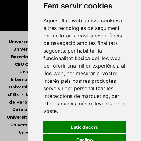
Fem servir cookies
Aquest lloc web utilitza cookies i
altres tecnologies de seguiment
per millorar la vostra experiència
Universitat Abat Oliba CEU
•
Universitat d'Alacant
•
de navegació amb les finalitats
Universitat d'Andorra
•
Universitat Autònoma de
següents:
per habilitar la
Barcelona
•
Universitat de Barcelona
•
Universitat
funcionalitat bàsica del lloc web
,
CEU Cardenal Herrera
•
Universitat de Girona
•
per oferir una millor experiència al
Universitat de les Illes Balears
•
Universitat
lloc web
,
per mesurar el vostre
Internacional de Catalunya
•
Universitat Jaume I
•
interès pels nostres productes i
Universitat de Lleida
•
Universitat Miguel Hernández
serveis i per personalitzar les
d'Elx
•
Universitat Oberta de Catalunya
•
Universitat
interaccions de màrqueting
,
per
de Perpinyà Via Domitia
•
Universitat Politècnica de
oferir anuncis més rellevants per a
Catalunya
•
Universitat Politècnica de València
•
vostè
.
Universitat Pompeu Fabra
•
Universitat Ramon Llull
•
Universitat Rovira i Virgili
•
Universitat de Sàsser
•
Estic d’acord
Universitat de València
•
Universitat de Vic -
Universitat Central de Catalunya
Declino