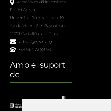
Xarxa Vives d'Universitats
Edifici Àgora
Universitat Jaume I, local 10
Av. de Vicent Sos Baynat, s/n
12071 Castelló de la Plana
e-buc@vives.org
+34 964 72 89 93
Amb el suport
de