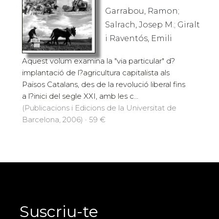
Garrabou, Ramon;
Salrach, Josep M.; Giralt
i Raventós, Emili
Aquest volum examina la "via particular" d?
implantació de l?agricultura capitalista als
Països Catalans, des de la revolució liberal fins
a l?inici del segle XXI, amb les c...
(Publicacions i Edicions de la Universitat de
Barcelona, 2006) · 59 €
Suscriu-te