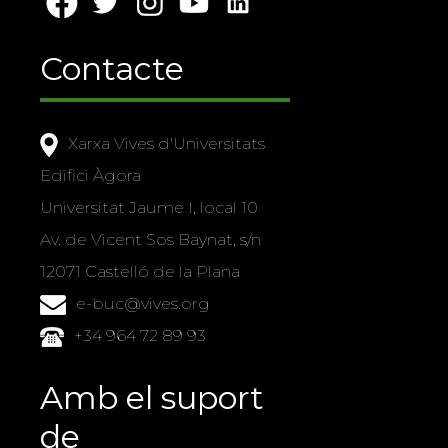
Contacte
Xarxa Vives d'Universitats
Edifici Àgora
Universitat Jaume I, local 10
Av. de Vicent Sos Baynat, s/n
12071 Castelló de la Plana
e-buc@vives.org
+34 964 72 89 93
Amb el suport
de