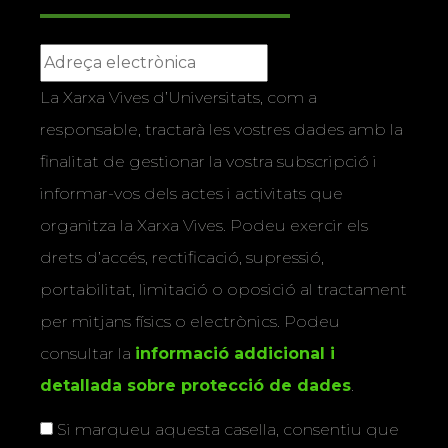
La Xarxa Vives d’Universitats, com a
responsable, tractarà les vostres dades amb la
finalitat de gestionar la vostra subscripció i
informar-vos dels actes i activitats que
organitza la Xarxa Vives. Podeu exercir els
drets d’accés, rectificació, supressió,
portabilitat, limitació o oposició al tractament
per mitjans físics o electrònics. Podeu
consultar la
informació addicional i
detallada sobre protecció de dades
.
Si marqueu aquesta casella, consentiu que