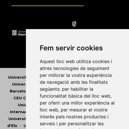
Fem servir cookies
Aquest lloc web utilitza cookies i
altres tecnologies de seguiment
per millorar la vostra experiència
Universitat Abat Oliba CEU
•
Universitat d'Alacant
•
de navegació amb les finalitats
Universitat d'Andorra
•
Universitat Autònoma de
següents:
per habilitar la
Barcelona
•
Universitat de Barcelona
•
Universitat
funcionalitat bàsica del lloc web
,
CEU Cardenal Herrera
•
Universitat de Girona
•
per oferir una millor experiència al
Universitat de les Illes Balears
•
Universitat
lloc web
,
per mesurar el vostre
Internacional de Catalunya
•
Universitat Jaume I
•
interès pels nostres productes i
Universitat de Lleida
•
Universitat Miguel Hernández
serveis i per personalitzar les
d'Elx
•
Universitat Oberta de Catalunya
•
Universitat