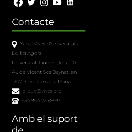
Contacte
Xarxa Vives d'Universitats
Edifici Àgora
Universitat Jaume I, local 10
Av. de Vicent Sos Baynat, s/n
12071 Castelló de la Plana
e-buc@vives.org
+34 964 72 89 93
Amb el suport
de