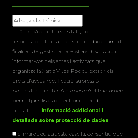
La Xarxa Vives d’Universitats, com a
responsable, tractarà les vostres dades amb la
finalitat de gestionar la vostra subscripció i
informar-vos dels actes i activitats que
organitza la Xarxa Vives. Podeu exercir els
drets d’accés, rectificació, supressió,
portabilitat, limitació o oposició al tractament
per mitjans físics o electrònics. Podeu
consultar la
informació addicional i
detallada sobre protecció de dades
.
Si marqueu aquesta casella, consentiu que