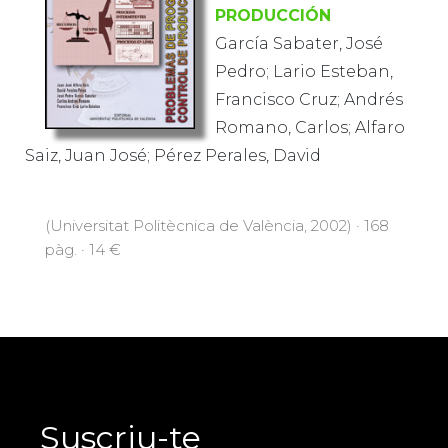
PRODUCCIÓN
García Sabater, José
Pedro; Lario Esteban,
Francisco Cruz; Andrés
Romano, Carlos; Alfaro
Saiz, Juan José; Pérez Perales, David
(Universitat Politècnica de València, 2002) · 168
pàg. · 14 €
Suscriu-te