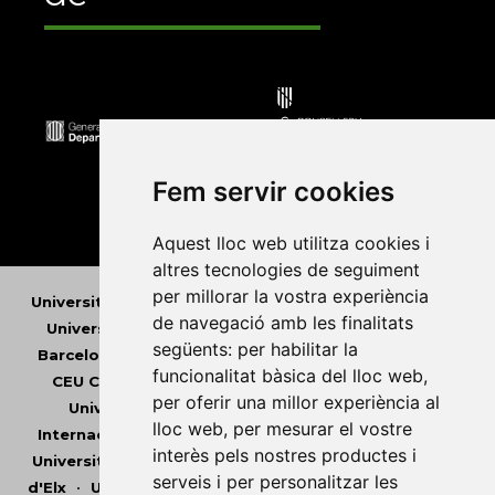
Fem servir cookies
Aquest lloc web utilitza cookies i
altres tecnologies de seguiment
per millorar la vostra experiència
Universitat Abat Oliba CEU
•
Universitat d'Alacant
•
de navegació amb les finalitats
Universitat d'Andorra
•
Universitat Autònoma de
següents:
per habilitar la
Barcelona
•
Universitat de Barcelona
•
Universitat
funcionalitat bàsica del lloc web
,
CEU Cardenal Herrera
•
Universitat de Girona
•
per oferir una millor experiència al
Universitat de les Illes Balears
•
Universitat
lloc web
,
per mesurar el vostre
Internacional de Catalunya
•
Universitat Jaume I
•
interès pels nostres productes i
Universitat de Lleida
•
Universitat Miguel Hernández
serveis i per personalitzar les
d'Elx
•
Universitat Oberta de Catalunya
•
Universitat