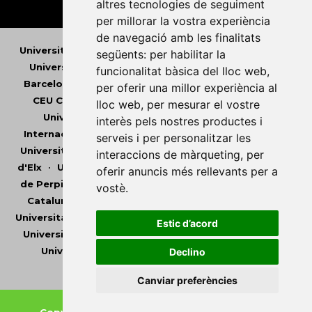
altres tecnologies de seguiment
per millorar la vostra experiència
de navegació amb les finalitats
Universitat Abat Oliba CEU
•
Universitat d'Alacant
•
següents:
per habilitar la
Universitat d'Andorra
•
Universitat Autònoma de
funcionalitat bàsica del lloc web
,
Barcelona
•
Universitat de Barcelona
•
Universitat
per oferir una millor experiència al
CEU Cardenal Herrera
•
Universitat de Girona
•
lloc web
,
per mesurar el vostre
Universitat de les Illes Balears
•
Universitat
interès pels nostres productes i
Internacional de Catalunya
•
Universitat Jaume I
•
serveis i per personalitzar les
Universitat de Lleida
•
Universitat Miguel Hernández
interaccions de màrqueting
,
per
d'Elx
•
Universitat Oberta de Catalunya
•
Universitat
oferir anuncis més rellevants per a
de Perpinyà Via Domitia
•
Universitat Politècnica de
vostè
.
Catalunya
•
Universitat Politècnica de València
•
Universitat Pompeu Fabra
•
Universitat Ramon Llull
•
Estic d’acord
Universitat Rovira i Virgili
•
Universitat de Sàsser
•
Universitat de València
•
Universitat de Vic -
Declino
Universitat Central de Catalunya
Canviar preferències
Copyright © 2026
-
Xarxa Vives d'Universitats