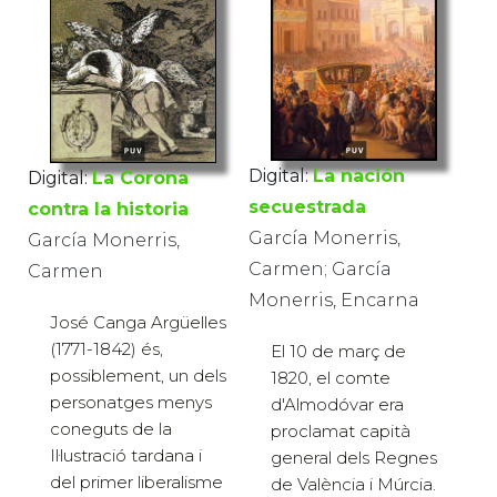
Digital:
La nación
Digital:
La Corona
secuestrada
contra la historia
García Monerris,
García Monerris,
Carmen; García
Carmen
Monerris, Encarna
José Canga Argüelles
(1771-1842) és,
El 10 de març de
possiblement, un dels
1820, el comte
personatges menys
d'Almodóvar era
coneguts de la
proclamat capità
Il·lustració tardana i
general dels Regnes
del primer liberalisme
de València i Múrcia.