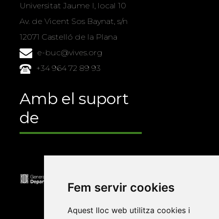
Universitat Jaume I, local 10
Av. de Vicent Sos Baynat, s/n
12071 Castelló de la Plana
e-buc@vives.org
+34 964 72 89 93
Amb el suport
de
Fem servir cookies
Aquest lloc web utilitza cookies i