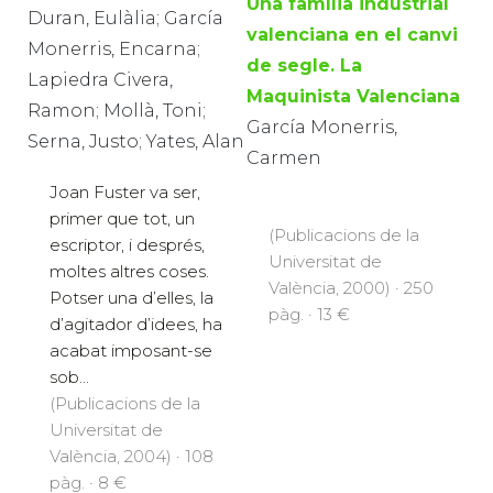
Una família industrial
Duran, Eulàlia; García
valenciana en el canvi
Monerris, Encarna;
de segle. La
Lapiedra Civera,
Maquinista Valenciana
Ramon; Mollà, Toni;
García Monerris,
Serna, Justo; Yates, Alan
Carmen
Joan Fuster va ser,
primer que tot, un
(Publicacions de la
escriptor, i després,
Universitat de
moltes altres coses.
València, 2000) · 250
Potser una d’elles, la
pàg. · 13 €
d’agitador d’idees, ha
acabat imposant-se
sob...
(Publicacions de la
Universitat de
València, 2004) · 108
pàg. · 8 €