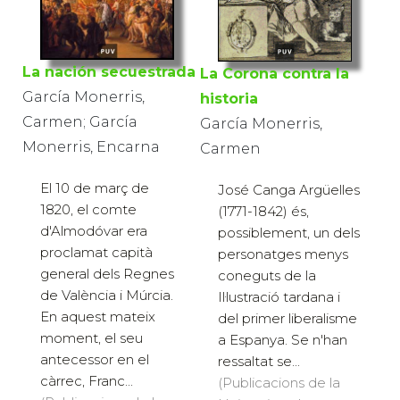
La nación secuestrada
La Corona contra la
García Monerris,
historia
Carmen; García
García Monerris,
Monerris, Encarna
Carmen
El 10 de març de
José Canga Argüelles
1820, el comte
(1771-1842) és,
d'Almodóvar era
possiblement, un dels
proclamat capità
personatges menys
general dels Regnes
coneguts de la
de València i Múrcia.
Il·lustració tardana i
En aquest mateix
del primer liberalisme
moment, el seu
a Espanya. Se n'han
antecessor en el
ressaltat se...
càrrec, Franc...
(Publicacions de la