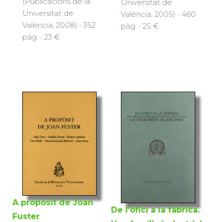
(Publicacions de la
Universitat de
Universitat de
València, 2005) · 460
València, 2008) · 352
pàg. · 25 €
pàg. · 23 €
A propòsit de Joan
De l’ofici a la fàbrica.
Fuster