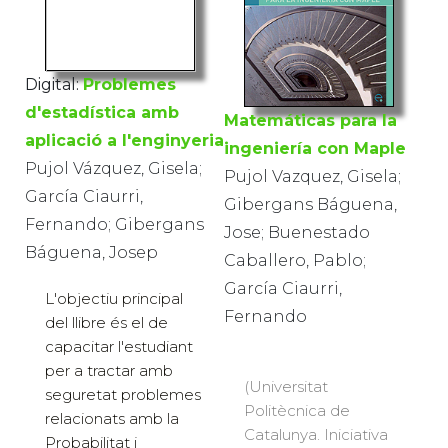
Digital:
Problemes
d'estadística amb
Matemáticas para la
aplicació a l'enginyeria
ingeniería con Maple
Pujol Vázquez, Gisela;
Pujol Vazquez, Gisela;
García Ciaurri,
Gibergans Báguena,
Fernando; Gibergans
Jose; Buenestado
Báguena, Josep
Caballero, Pablo;
García Ciaurri,
L'objectiu principal
Fernando
del llibre és el de
capacitar l'estudiant
per a tractar amb
(Universitat
seguretat problemes
Politècnica de
relacionats amb la
Catalunya. Iniciativa
Probabilitat i