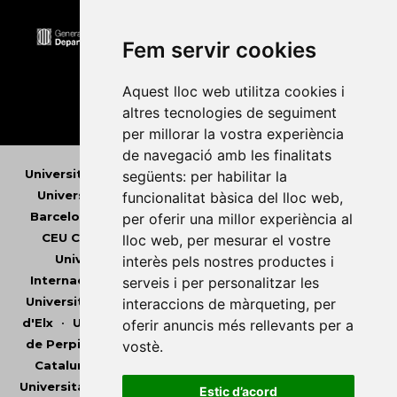
Fem servir cookies
Aquest lloc web utilitza cookies i
altres tecnologies de seguiment
per millorar la vostra experiència
de navegació amb les finalitats
Universitat Abat Oliba CEU
•
Universitat d'Alacant
•
següents:
per habilitar la
Universitat d'Andorra
•
Universitat Autònoma de
funcionalitat bàsica del lloc web
,
Barcelona
•
Universitat de Barcelona
•
Universitat
per oferir una millor experiència al
CEU Cardenal Herrera
•
Universitat de Girona
•
lloc web
,
per mesurar el vostre
Universitat de les Illes Balears
•
Universitat
interès pels nostres productes i
Internacional de Catalunya
•
Universitat Jaume I
•
serveis i per personalitzar les
Universitat de Lleida
•
Universitat Miguel Hernández
interaccions de màrqueting
,
per
d'Elx
•
Universitat Oberta de Catalunya
•
Universitat
oferir anuncis més rellevants per a
de Perpinyà Via Domitia
•
Universitat Politècnica de
vostè
.
Catalunya
•
Universitat Politècnica de València
•
Universitat Pompeu Fabra
•
Universitat Ramon Llull
•
Estic d’acord