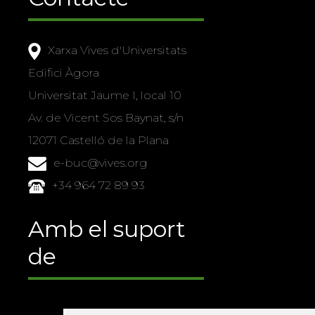
Xarxa Vives d'Universitats
Edifici Àgora
Universitat Jaume I, local 10
Av. de Vicent Sos Baynat, s/n
12071 Castelló de la Plana
e-buc@vives.org
+34 964 72 89 93
Amb el suport
de