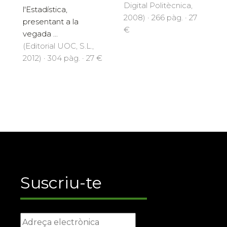
Digital Politècnica,
l'Estadística,
2008) · 266 pàg. · 27
presentant a la
€
vegada ...
(Editorial UOC, S.L.,
2012) · 304 pàg. · 27 €
Suscriu-te