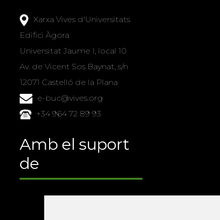
Xarxa Vives d'Universitats
Edifici Àgora
Universitat Jaume I, local 10
Av. de Vicent Sos Baynat, s/n
12071 Castelló de la Plana
e-buc@vives.org
+34 964 72 89 93
Amb el suport
de