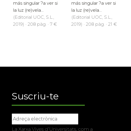
más singular ?a ver si
más singular ?a ver si
la luz (re)vela...
la luz (re)vela...
(Editorial UOC, S.L.,
(Editorial UOC, S.L.,
2019) · 208 pàg. · 7 €
2019) · 208 pàg. · 21 €
Suscriu-te
La Xarxa Vives d’Universitats, com a