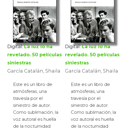
Digital:
La luz lo ha
Digital:
La luz lo ha
revelado. 50 películas
revelado. 50 películas
siniestras
siniestras
García Catalán, Shaila
García Catalán, Shaila
Este es un libro de
Este es un libro de
atmósferas, una
atmósferas, una
travesía por el
travesía por el
siniestro de autor.
siniestro de autor.
Como sublimación, la
Como sublimación, la
voz autoral es huella
voz autoral es huella
de la nocturnidad
de la nocturnidad