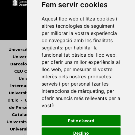
Fem servir cookies
Aquest lloc web utilitza cookies i
altres tecnologies de seguiment
per millorar la vostra experiència
de navegació amb les finalitats
següents:
per habilitar la
Universitat Abat Oliba CEU
•
Universitat d'Alacant
•
funcionalitat bàsica del lloc web
,
Universitat d'Andorra
•
Universitat Autònoma de
per oferir una millor experiència al
Barcelona
•
Universitat de Barcelona
•
Universitat
lloc web
,
per mesurar el vostre
CEU Cardenal Herrera
•
Universitat de Girona
•
interès pels nostres productes i
Universitat de les Illes Balears
•
Universitat
serveis i per personalitzar les
Internacional de Catalunya
•
Universitat Jaume I
•
interaccions de màrqueting
,
per
Universitat de Lleida
•
Universitat Miguel Hernández
oferir anuncis més rellevants per a
d'Elx
•
Universitat Oberta de Catalunya
•
Universitat
vostè
.
de Perpinyà Via Domitia
•
Universitat Politècnica de
Catalunya
•
Universitat Politècnica de València
•
Estic d’acord
Universitat Pompeu Fabra
•
Universitat Ramon Llull
•
Universitat Rovira i Virgili
•
Universitat de Sàsser
•
Declino