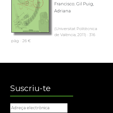
Francisco; Gil Puig,
Adriana
(Universitat Politècnica
de València, 2011) · 316
pàg. · 26 €
Suscriu-te