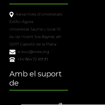
Xarxa Vives d'Universitats
Edifici Àgora
Universitat Jaume I, local 10
Av. de Vicent Sos Baynat, s/n
12071 Castelló de la Plana
e-buc@vives.org
+34 964 72 89 93
Amb el suport
de