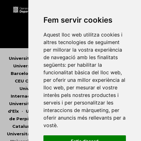
Fem servir cookies
Aquest lloc web utilitza cookies i
altres tecnologies de seguiment
per millorar la vostra experiència
de navegació amb les finalitats
Universitat Abat Oliba CEU
•
Universitat d'Alacant
•
següents:
per habilitar la
Universitat d'Andorra
•
Universitat Autònoma de
funcionalitat bàsica del lloc web
,
Barcelona
•
Universitat de Barcelona
•
Universitat
per oferir una millor experiència al
CEU Cardenal Herrera
•
Universitat de Girona
•
lloc web
,
per mesurar el vostre
Universitat de les Illes Balears
•
Universitat
interès pels nostres productes i
Internacional de Catalunya
•
Universitat Jaume I
•
serveis i per personalitzar les
Universitat de Lleida
•
Universitat Miguel Hernández
interaccions de màrqueting
,
per
d'Elx
•
Universitat Oberta de Catalunya
•
Universitat
oferir anuncis més rellevants per a
de Perpinyà Via Domitia
•
Universitat Politècnica de
vostè
.
Catalunya
•
Universitat Politècnica de València
•
Universitat Pompeu Fabra
•
Universitat Ramon Llull
•