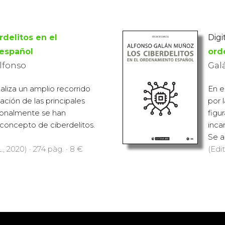
rdelitos en el
Digit
español
ord
lfonso
Gal
aliza un amplio recorrido
En e
lación de las principales
por 
cionalmente se han
figu
 concepto de ciberdelitos.
inca
Se an
., 2020) · 274 pàg. · 8 €
(Edit