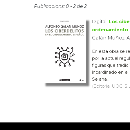
Publicacions: 0 - 2 de 2
Digital:
Los cibe
ordenamiento 
Galán Muñoz, A
En esta obra se re
por la actual regu
figuras que tradi
incardinado en el
Se ana...
(Editorial UOC, S.L