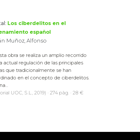
al:
Los ciberdelitos en el
enamiento español
án Muñoz, Alfonso
sta obra se realiza un amplio recorrido
la actual regulación de las principales
ras que tradicionalmente se han
rdinado en el concepto de ciberdelitos.
a...
orial UOC, S.L., 2019) · 274 pàg. · 28 €