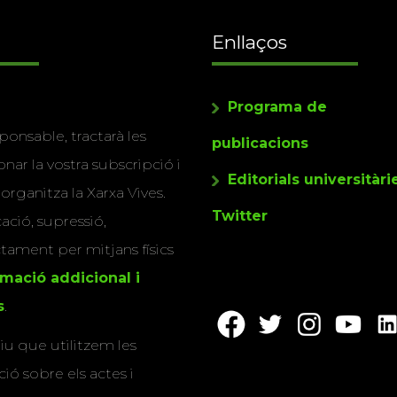
Enllaços
Programa de
ponsable, tractarà les
publicacions
nar la vostra subscripció i
Editorials universitàri
 organitza la Xarxa Vives.
Twitter
cació, supressió,
actament per mitjans físics
rmació addicional i
s
.
u que utilitzem les
ió sobre els actes i