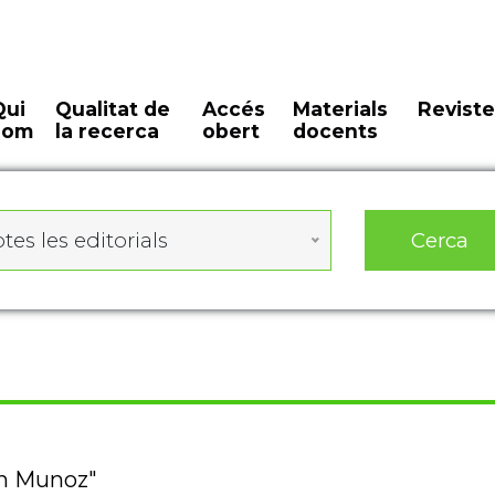
Qui
Qualitat de
Accés
Materials
Reviste
som
la recerca
obert
docents
Cerca
tes les editorials
an Munoz"