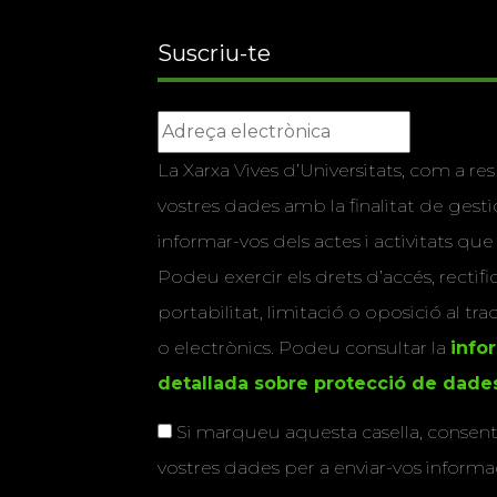
Suscriu-te
La Xarxa Vives d’Universitats, com a res
vostres dades amb la finalitat de gestio
informar-vos dels actes i activitats que
Podeu exercir els drets d’accés, rectifi
portabilitat, limitació o oposició al tr
o electrònics. Podeu consultar la
info
detallada sobre protecció de dade
Si marqueu aquesta casella, consenti
vostres dades per a enviar-vos informac