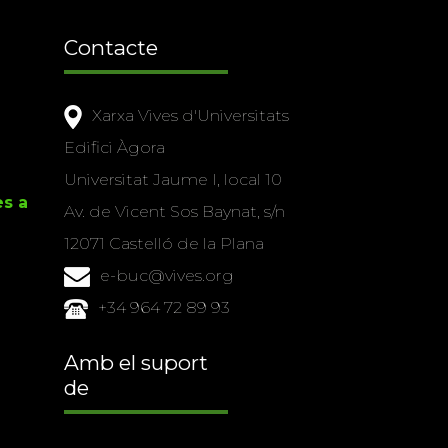
Contacte
Xarxa Vives d'Universitats
Edifici Àgora
Universitat Jaume I, local 10
es a
Av. de Vicent Sos Baynat, s/n
12071 Castelló de la Plana
e-buc@vives.org
+34 964 72 89 93
Amb el suport
de