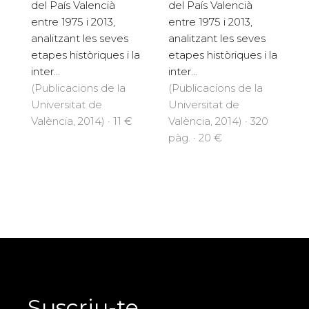
del País Valencià
del País Valencià
entre 1975 i 2013,
entre 1975 i 2013,
analitzant les seves
analitzant les seves
etapes històriques i la
etapes històriques i la
inter...
inter...
(Publicacions de la
(Publicacions de la
Universitat de
Universitat de
València, 2014) · 11 €
València, 2014) · 320
pàg. · 20 €
Suscriu-te