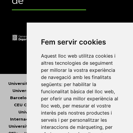
de
Fem servir cookies
Aquest lloc web utilitza cookies i
altres tecnologies de seguiment
per millorar la vostra experiència
de navegació amb les finalitats
Universitat Abat Oliba CEU
•
Universitat d'Alacant
•
següents:
per habilitar la
Universitat d'Andorra
•
Universitat Autònoma de
funcionalitat bàsica del lloc web
,
Barcelona
•
Universitat de Barcelona
•
Universitat
per oferir una millor experiència al
CEU Cardenal Herrera
•
Universitat de Girona
•
lloc web
,
per mesurar el vostre
Universitat de les Illes Balears
•
Universitat
interès pels nostres productes i
Internacional de Catalunya
•
Universitat Jaume I
•
serveis i per personalitzar les
Universitat de Lleida
•
Universitat Miguel Hernández
interaccions de màrqueting
,
per