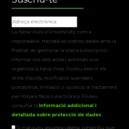
La Xarxa Vives d’Universitats, com a
responsable, tractarà les vostres dades amb la
finalitat de gestionar la vostra subscripció i
informar-vos dels actes i activitats que
organitza la Xarxa Vives. Podeu exercir els
drets d’accés, rectificació, supressió,
portabilitat, limitació o oposició al tractament
per mitjans físics o electrònics. Podeu
consultar la
informació addicional i
detallada sobre protecció de dades
.
Si marqueu aquesta casella, consentiu que