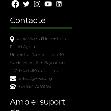
Contacte
Xarxa Vives d'Universitats
Edifici Àgora
Universitat Jaume I, local 10
Av. de Vicent Sos Baynat, s/n
12071 Castelló de la Plana
e-buc@vives.org
+34 964 72 89 93
Amb el suport