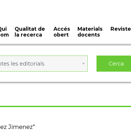
Qui
Qualitat de
Accés
Materials
Reviste
som
la recerca
obert
docents
Cerca
tes les editorials
mez Jimenez"