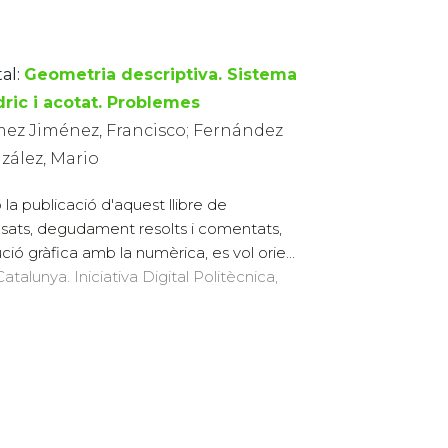
al:
Geometria descriptiva. Sistema
dric i acotat. Problemes
ez Jiménez, Francisco; Fernández
zález, Mario
la publicació d'aquest llibre de
sats, degudament resolts i comentats,
ió gràfica amb la numèrica, es vol orie...
atalunya. Iniciativa Digital Politècnica,