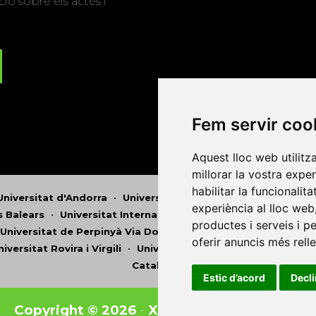
ió sobre els actes i
Fem servir coo
Aquest lloc web utilitz
millorar la vostra expe
habilitar la funcionalit
Universitat d'Andorra
•
Universitat Autònoma de Barcelona
experiència al lloc web
es Balears
•
Universitat Internacional de Catalunya
•
Univers
productes i serveis i p
Universitat de Perpinyà Via Domitia
•
Universitat Politècni
oferir anuncis més rell
niversitat Rovira i Virgili
•
Universitat de Sàsser
•
Universita
Catalunya
Estic d’acord
Decl
Copyright © 2026
-
Xarxa Vives d'Universit