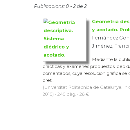
Publicacions: 0 - 2 de 2
Geometría desc
y acotado. Pro
Fernández Gonz
Jiménez, Franci
Mediante la publi
prácticas y exámenes propuestos, debid
comentados, cuya resolución gráfica se 
pret...
(Universitat Politècnica de Catalunya. Inic
2010) · 240 pàg. · 26 €