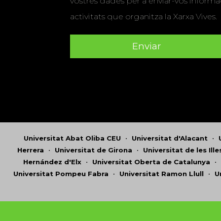
vostres dades per a enviar-vos informac
activitats que organitza la Xarxa Vives.
Universitat Abat Oliba CEU
•
Universitat d'Alacant
•
Herrera
•
Universitat de Girona
•
Universitat de les Ill
Hernández d'Elx
•
Universitat Oberta de Catalunya
•
Universitat Pompeu Fabra
•
Universitat Ramon Llull
•
U