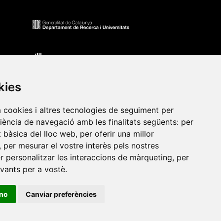
kies
a cookies i altres tecnologies de seguiment per
riència de navegació amb les finalitats següents:
per
at bàsica del lloc web
,
per oferir una millor
•
Universitat de Barcelona
•
Universitat CEU Cardenal
,
per mesurar el vostre interès pels nostres
itat Jaume I
•
Universitat de Lleida
•
Universitat Miguel
er personalitzar les interaccions de màrqueting
,
per
ca de Catalunya
•
Universitat Politècnica de València
•
evants per a vostè
.
t de València
•
Universitat de Vic - Universitat Central de
ino
Canviar preferències
ats