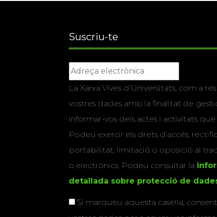
Suscriu-te
La Xarxa Vives d’Universitats, com a res
vostres dades amb la finalitat de gestio
informar-vos dels actes i activitats que
Podeu exercir els drets d’accés, rectifi
portabilitat, limitació o oposició al tr
o electrònics. Podeu consultar la
info
detallada sobre protecció de dade
Si marqueu aquesta casella, consenti