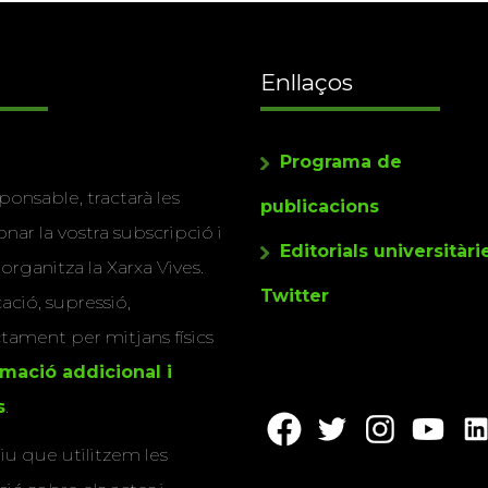
Enllaços
Programa de
ponsable, tractarà les
publicacions
nar la vostra subscripció i
Editorials universitàri
 organitza la Xarxa Vives.
Twitter
cació, supressió,
actament per mitjans físics
rmació addicional i
s
.
u que utilitzem les