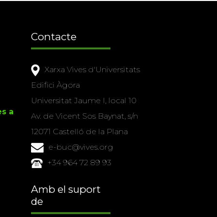
Contacte
Xarxa Vives d'Universitats
Edifici Àgora
Universitat Jaume I, local 10
es a
Av. de Vicent Sos Baynat, s/n
12071 Castelló de la Plana
e-buc@vives.org
+34 964 72 89 93
Amb el suport
de