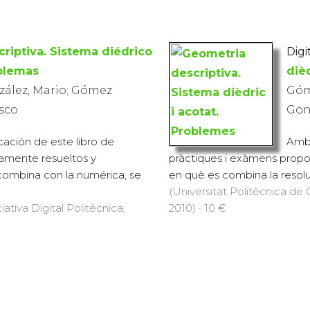
riptiva. Sistema diédrico
Digit
blemas
diè
ález, Mario; Gómez
Góm
sco
Gon
cación de este libro de
Amb 
amente resueltos y
pràctiques i exàmens propo
combina con la numérica, se
en què es combina la resoluc
(Universitat Politècnica de C
iativa Digital Politècnica,
2010) · 10 €