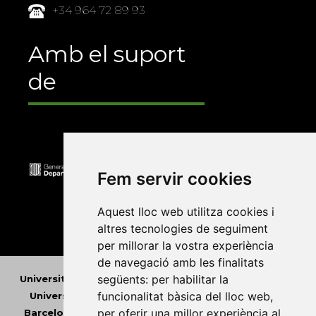
+34 964 72 89 93
Amb el suport
de
Fem servir cookies
Aquest lloc web utilitza cookies i
altres tecnologies de seguiment
per millorar la vostra experiència
de navegació amb les finalitats
següents:
per habilitar la
Universitat Abat Oliba CEU
•
Universitat d'Alacant
•
funcionalitat bàsica del lloc web
,
Universitat d'Andorra
•
Universitat Autònoma de
per oferir una millor experiència al
Barcelona
•
Universitat de Barcelona
•
Universitat