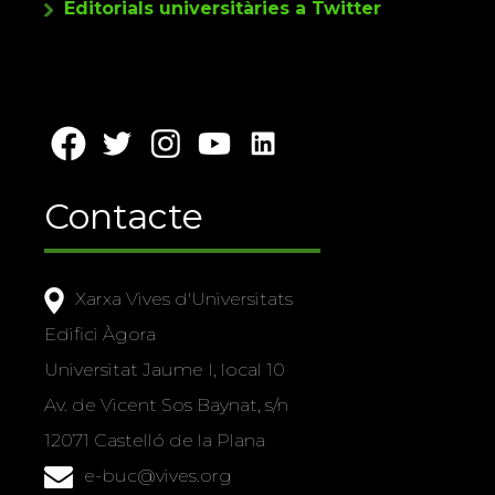
Editorials universitàries a Twitter
Contacte
Xarxa Vives d'Universitats
Edifici Àgora
Universitat Jaume I, local 10
Av. de Vicent Sos Baynat, s/n
12071 Castelló de la Plana
e-buc@vives.org