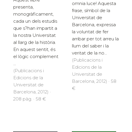
omnia luce! Aquesta
presenta,
frase, símbol de la
monogràficament,
Universitat de
cada un dels estudis
Barcelona, expressa
que s?han impartit a
la voluntat de fer
la nostra Universitat
arribar per tot arreu la
al llarg de la història.
llum del saber i la
En aquest sentit, és
veritat de la no...
el lògic complement
(Publicacions i
...
Edicions de la
(Publicacions i
Universitat de
Edicions de la
Barcelona, 2012) · 58
Universitat de
€
Barcelona, 2012) ·
208 pàg. · 58 €