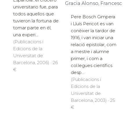
Gracia Alonso, Francesc
universitario fue, para
todos aquellos que
Pere Bosch Gimpera
tuvieron la fortuna de
i Lluís Pericot es van
tomar parte en él,
conèixer la tardor de
una experi...
1916, i van iniciar una
(Publicacions i
relació epistolar, com
Edicions de la
a mestre i alumne
Universitat de
primer, i com a
Barcelona, 2006) · 26
col.legues científics
€
desp...
(Publicacions i
Edicions de la
Universitat de
Barcelona, 2003) · 25
€