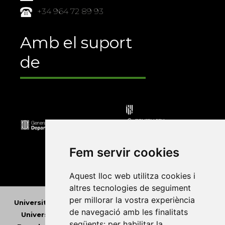
+34 964 72 89 93
Amb el suport
de
Fem servir cookies
Aquest lloc web utilitza cookies i
altres tecnologies de seguiment
per millorar la vostra experiència
Universitat Abat Oliba CEU
•
Universitat d'Alacant
•
de navegació amb les finalitats
Universitat d'Andorra
•
Universitat Autònoma de
següents:
per habilitar la