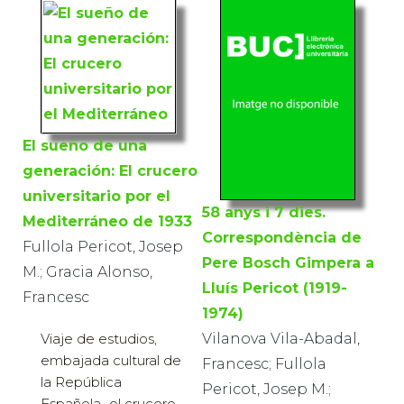
El sueño de una
generación: El crucero
universitario por el
58 anys i 7 dies.
Mediterráneo de 1933
Correspondència de
Fullola Pericot, Josep
Pere Bosch Gimpera a
M.; Gracia Alonso,
Lluís Pericot (1919-
Francesc
1974)
Viaje de estudios,
Vilanova Vila-Abadal,
embajada cultural de
Francesc; Fullola
la República
Pericot, Josep M.;
Española...el crucero