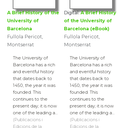
A Brief History of the
Digital:
A Brief History
University of
of the University of
Barcelona
Barcelona (eBook)
Fullola Pericot,
Fullola Pericot,
Montserrat
Montserrat
The University of
The University of
Barcelona has a rich
Barcelona has a rich
and eventful history
and eventful history
that dates back to
that dates back to
1450, the year it was
1450, the year it was
founded. This
founded. This
continues to the
continues to the
present day; it is now
present day; it is now
one of the leading a...
one of the leading a...
(Publicacions i
(Publicacions i
Edicions de la
Edicions de la