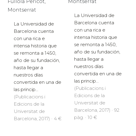
Fullola Pericot,
Montserrat
Montserrat
La Universidad de
Barcelona cuenta
La Universidad de
con una rica e
Barcelona cuenta
intensa historia que
con una rica e
se remonta a 1450,
intensa historia que
año de su fundación,
se remonta a 1450,
hasta llegar a
año de su fundación,
nuestros días
hasta llegar a
convertida en una de
nuestros días
las princip...
convertida en una de
(Publicacions i
las princip...
Edicions de la
(Publicacions i
Universitat de
Edicions de la
Barcelona, 2017) · 92
Universitat de
pàg. · 10 €
Barcelona, 2017) · 4 €