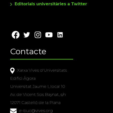
Editorials universitàries a Twitter
Contacte
Xarxa Vives d'Universitats
Edifici Àgora
Universitat Jaume I, local 10
Av. de Vicent Sos Baynat, s/n
12071 Castelló de la Plana
e-buc@vives.org