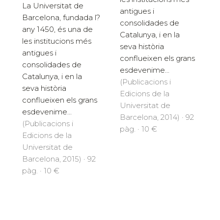
La Universitat de
antigues i
Barcelona, fundada l?
consolidades de
any 1450, és una de
Catalunya, i en la
les institucions més
seva història
antigues i
conflueixen els grans
consolidades de
esdevenime...
Catalunya, i en la
(Publicacions i
seva història
Edicions de la
conflueixen els grans
Universitat de
esdevenime...
Barcelona, 2014) · 92
(Publicacions i
pàg. · 10 €
Edicions de la
Universitat de
Barcelona, 2015) · 92
pàg. · 10 €