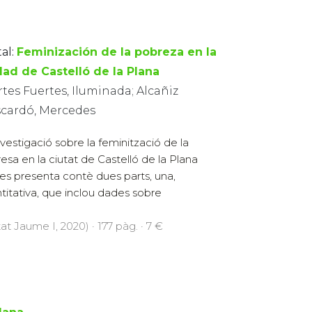
al:
Feminización de la pobreza en la
dad de Castelló de la Plana
tes Fuertes, Iluminada; Alcañiz
cardó, Mercedes
nvestigació sobre la feminització de la
esa en la ciutat de Castelló de la Plana
es presenta contè dues parts, una,
titativa, que inclou dades sobre
at Jaume I, 2020) · 177 pàg. · 7 €