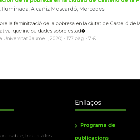
ción de la pobreza en la ciudad de Castelló de la P
, Iluminada; Alcañiz Moscardó, Mercedes
obre la feminització de la pobresa en la ciutat de Castelló de
tativa, que inclou dades sobre estad�...
a Universitat Jaume I, 2020) · 177 pàg. · 7 €
Enllaços
Programa de
ponsable, tractarà les
publicacions