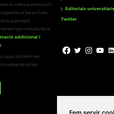
nar la vostra subscripció i
Editorials universitàri
 organitza la Xarxa Vives.
Twitter
cació, supressió,
actament per mitjans físics
rmació addicional i
s
.
u que utilitzem les
ió sobre els actes i
Fem servir coo