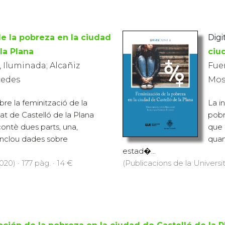
e la pobreza en la ciudad
Digit
la Plana
ciu
, Iluminada; Alcañiz
Fuer
cedes
Mos
bre la feminització de la
La i
at de Castelló de la Plana
pobr
ontè dues parts, una,
que 
 inclou dades sobre
quan
estad�...
20) · 177 pàg. · 14 €
(Publicacions de la Universit