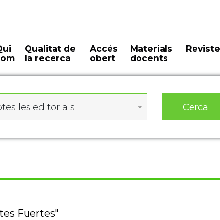
Qui
Qualitat de
Accés
Materials
Reviste
som
la recerca
obert
docents
Cerca
tes les editorials
rtes Fuertes"