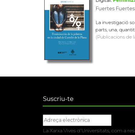
Digital:
Feminiza
Fuertes Fuertes
La investigació s
parts, una, quanti
(Publicacions de l
Suscriu-te
La Xarxa Vives d’Universitats, com a res