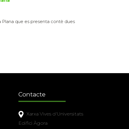
lana
 la Plana que es presenta contè dues
Contacte
Xarxa Vives d'Universitats
Edifici Àgora