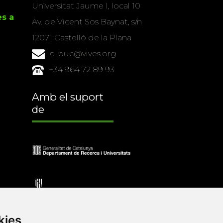
Universitat Jaume I, local 10
es a
Av. de Vicent Sos Baynat, s/n
12071 Castelló de la Plana
e-buc@vives.org
+34 964 72 89 93
Amb el suport
de
kies