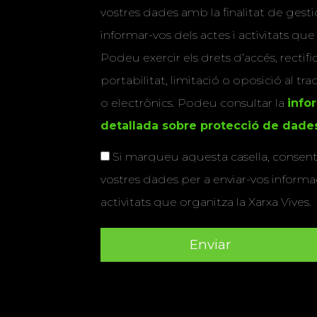
vostres dades amb la finalitat de gestio
informar-vos dels actes i activitats que
Podeu exercir els drets d’accés, rectifi
portabilitat, limitació o oposició al tr
o electrònics. Podeu consultar la
info
detallada sobre protecció de dade
Si marqueu aquesta casella, consenti
vostres dades per a enviar-vos informac
activitats que organitza la Xarxa Vives.