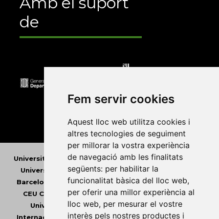
Amb el suport
de
Fem servir cookies
Aquest lloc web utilitza cookies i
altres tecnologies de seguiment
per millorar la vostra experiència
de navegació amb les finalitats
Universitat Abat Oliba CEU
•
Universitat d'Alacant
•
següents:
per habilitar la
Universitat d'Andorra
•
Universitat Autònoma de
funcionalitat bàsica del lloc web
,
Barcelona
•
Universitat de Barcelona
•
Universitat
per oferir una millor experiència al
CEU Cardenal Herrera
•
Universitat de Girona
•
lloc web
,
per mesurar el vostre
Universitat de les Illes Balears
•
Universitat
interès pels nostres productes i
Internacional de Catalunya
•
Universitat Jaume I
•