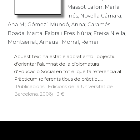
Massot Lafon, María
Inés; Novella Cámara,
Ana M.; Gómez i Mundó, Anna; Caramés
Boada, Marta; Fabra i Fres, Núria; Freixa Niella,
Montserrat; Arnaus i Morral, Remei
Aquest text ha estat elaborat amb l'objectiu
d'orientar l'alumnat de la diplomatura
d'Educació Social en tot el que fa referència al
Pràcticum (diferents tipus de pràctiqu...
(Publicacions i Edicions de la Universitat de
Barcelona, 2006) · 3 €