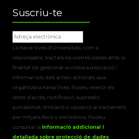
Suscriu-te
La Xarxa Vives d’Universitats, com a
responsable, tractarà les vostres dades amb la
finalitat de gestionar la vostra subscripció i
informar-vos dels actes i activitats que
organitza la Xarxa Vives. Podeu exercir els
drets d’accés, rectificació, supressió,
portabilitat, limitació o oposició al tractament
per mitjans físics o electrònics. Podeu
consultar la
informació addicional i
detallada sobre protecció de dades
.