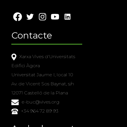
Contacte
Xarxa Vives d'Universitats
Edifici Àgora
Universitat Jaume I, local 10
Av. de Vicent Sos Baynat, s/n
12071 Castelló de la Plana
e-buc@vives.org
+34 964 72 89 93