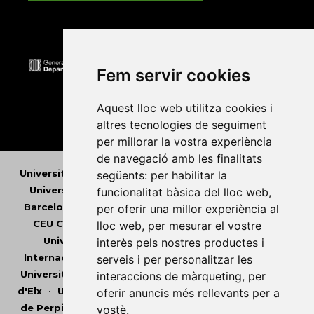
Fem servir cookies
Aquest lloc web utilitza cookies i
altres tecnologies de seguiment
per millorar la vostra experiència
de navegació amb les finalitats
Universitat Abat Oliba CEU
•
Universitat d'Alacant
•
següents:
per habilitar la
Universitat d'Andorra
•
Universitat Autònoma de
funcionalitat bàsica del lloc web
,
Barcelona
•
Universitat de Barcelona
•
Universitat
per oferir una millor experiència al
CEU Cardenal Herrera
•
Universitat de Girona
•
lloc web
,
per mesurar el vostre
Universitat de les Illes Balears
•
Universitat
interès pels nostres productes i
Internacional de Catalunya
•
Universitat Jaume I
•
serveis i per personalitzar les
Universitat de Lleida
•
Universitat Miguel Hernández
interaccions de màrqueting
,
per
d'Elx
•
Universitat Oberta de Catalunya
•
Universitat
oferir anuncis més rellevants per a
de Perpinyà Via Domitia
•
Universitat Politècnica de
vostè
.