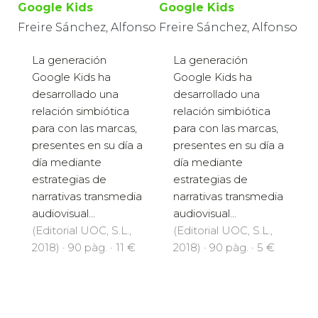
Google Kids
Google Kids
Freire Sánchez, Alfonso
Freire Sánchez, Alfonso
La generación
La generación
Google Kids ha
Google Kids ha
desarrollado una
desarrollado una
relación simbiótica
relación simbiótica
para con las marcas,
para con las marcas,
presentes en su día a
presentes en su día a
día mediante
día mediante
estrategias de
estrategias de
narrativas transmedia
narrativas transmedia
audiovisual...
audiovisual...
(Editorial UOC, S.L.,
(Editorial UOC, S.L.,
2018) · 90 pàg. · 11 €
2018) · 90 pàg. · 5 €