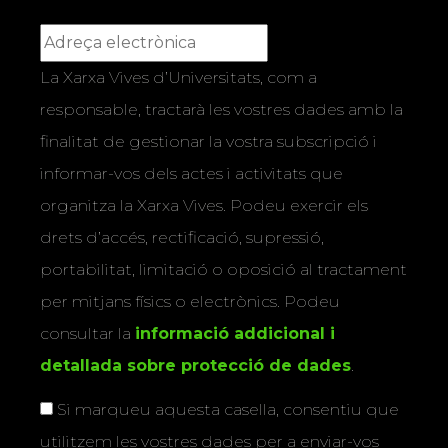
La Xarxa Vives d’Universitats, com a
responsable, tractarà les vostres dades amb la
finalitat de gestionar la vostra subscripció i
informar-vos dels actes i activitats que
organitza la Xarxa Vives. Podeu exercir els
drets d’accés, rectificació, supressió,
portabilitat, limitació o oposició al tractament
per mitjans físics o electrònics. Podeu
consultar la
informació addicional i
detallada sobre protecció de dades
.
Si marqueu aquesta casella, consentiu que
utilitzem les vostres dades per a enviar-vos