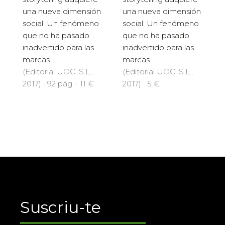
una nueva dimensión
una nueva dimensión
social. Un fenómeno
social. Un fenómeno
que no ha pasado
que no ha pasado
inadvertido para las
inadvertido para las
marcas...
marcas...
(Editorial UOC, S.L.,
(Editorial UOC, S.L.,
2017) · 92 pàg. · 11 €
2017) · 5 €
Suscriu-te