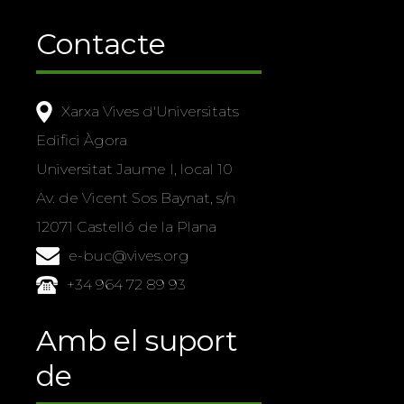
Contacte
Xarxa Vives d'Universitats
Edifici Àgora
Universitat Jaume I, local 10
Av. de Vicent Sos Baynat, s/n
12071 Castelló de la Plana
e-buc@vives.org
+34 964 72 89 93
Amb el suport
de