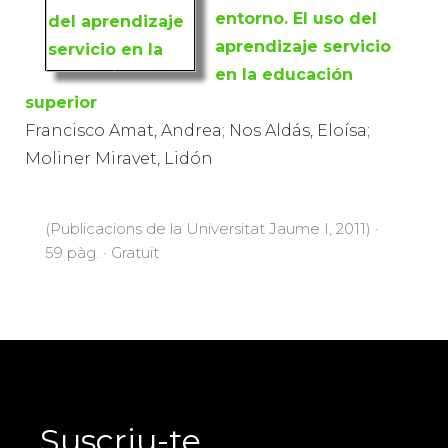
entorno. El uso del
aprendizaje servicio
en la educación
superior
Francisco Amat, Andrea; Nos Aldás, Eloísa;
Moliner Miravet, Lidón
(Publicacions de la Universitat Jaume I, 2011) ·
59 pàg. · Gratuït
Suscriu-te