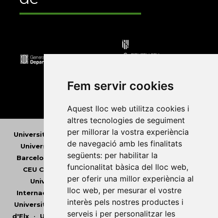
Fem servir cookies
Aquest lloc web utilitza cookies i
altres tecnologies de seguiment
per millorar la vostra experiència
Universitat Abat Oliba CEU
•
Universitat d'Alacant
•
de navegació amb les finalitats
Universitat d'Andorra
•
Universitat Autònoma de
següents:
per habilitar la
Barcelona
•
Universitat de Barcelona
•
Universitat
funcionalitat bàsica del lloc web
,
CEU Cardenal Herrera
•
Universitat de Girona
•
per oferir una millor experiència al
Universitat de les Illes Balears
•
Universitat
lloc web
,
per mesurar el vostre
Internacional de Catalunya
•
Universitat Jaume I
•
interès pels nostres productes i
Universitat de Lleida
•
Universitat Miguel Hernández
serveis i per personalitzar les
d'Elx
•
Universitat Oberta de Catalunya
•
Universitat