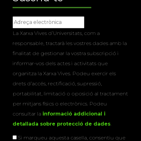
La Xarxa Vives d’Universitats, com a
responsable, tractarà les vostres dades amb la
finalitat de gestionar la vostra subscripció i
informar-vos dels actes i activitats que
organitza la Xarxa Vives. Podeu exercir els
drets d’accés, rectificació, supressió,
portabilitat, limitació o oposició al tractament
per mitjans físics o electrònics. Podeu
consultar la
informació addicional i
detallada sobre protecció de dades
.
Si marqueu aquesta casella, consentiu que