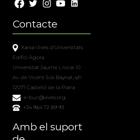
Contacte
Xarxa Vives d'Universitats
Edifici Àgora
Universitat Jaume I, local 10
Av. de Vicent Sos Baynat, s/n
12071 Castelló de la Plana
e-buc@vives.org
+34 964 72 89 93
Amb el suport
de