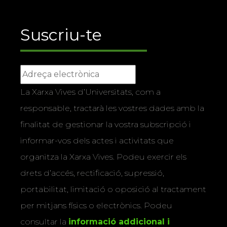
Suscriu-te
La Xarxa Vives d’Universitats, com a
responsable, tractarà les vostres dades amb la
finalitat de gestionar la vostra subscripció i
informar-vos dels actes i activitats que
organitza la Xarxa Vives. Podeu exercir els
drets d’accés, rectificació, supressió,
portabilitat, limitació o oposició al tractament
per mitjans físics o electrònics. Podeu
consultar la
informació addicional i