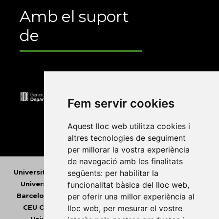
Amb el suport
de
Fem servir cookies
Aquest lloc web utilitza cookies i
altres tecnologies de seguiment
per millorar la vostra experiència
de navegació amb les finalitats
Universitat Abat Oliba CEU
•
Universitat d'Alacant
•
següents:
per habilitar la
Universitat d'Andorra
•
Universitat Autònoma de
funcionalitat bàsica del lloc web
,
Barcelona
•
Universitat de Barcelona
•
Universitat
per oferir una millor experiència al
CEU Cardenal Herrera
•
Universitat de Girona
•
lloc web
,
per mesurar el vostre
Universitat de les Illes Balears
•
Universitat