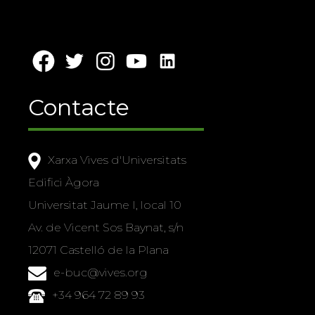
Contacte
Xarxa Vives d'Universitats
Edifici Àgora
Universitat Jaume I, local 10
Av. de Vicent Sos Baynat, s/n
12071 Castelló de la Plana
e-buc@vives.org
+34 964 72 89 93