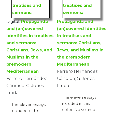
Digital:
Propaganda
Propaganda and
and (un)covered
(un)covered identities
identities in treatises
in treatises and
and sermons:
sermons: Christians,
Christians, Jews, and
Jews, and Muslims in
Muslims in the
the premodern
premodern
Mediterranean
Mediterranean
Ferrero Hernández,
Ferrero Hernández,
Cándida; G. Jones,
Cándida; G. Jones,
Linda
Linda
The eleven essays
included in this
The eleven essays
collective volume
included in this