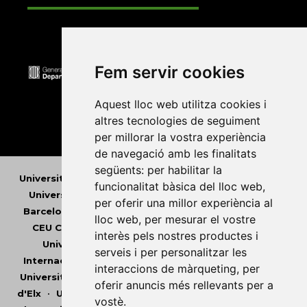
Fem servir cookies
Aquest lloc web utilitza cookies i
altres tecnologies de seguiment
per millorar la vostra experiència
de navegació amb les finalitats
següents:
per habilitar la
Universitat Abat Oliba CEU
•
Universitat d'Alacant
•
funcionalitat bàsica del lloc web
,
Universitat d'Andorra
•
Universitat Autònoma de
per oferir una millor experiència al
Barcelona
•
Universitat de Barcelona
•
Universitat
lloc web
,
per mesurar el vostre
CEU Cardenal Herrera
•
Universitat de Girona
•
interès pels nostres productes i
Universitat de les Illes Balears
•
Universitat
serveis i per personalitzar les
Internacional de Catalunya
•
Universitat Jaume I
•
interaccions de màrqueting
,
per
Universitat de Lleida
•
Universitat Miguel Hernández
oferir anuncis més rellevants per a
d'Elx
•
Universitat Oberta de Catalunya
•
Universitat
vostè
.