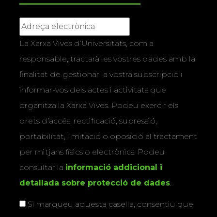
La Xarxa Vives d’Universitats, com a
responsable, tractarà les vostres dades amb la
finalitat de gestionar la vostra subscripció i
informar-vos dels actes i activitats que
organitza la Xarxa Vives. Podeu exercir els
drets d’accés, rectificació, supressió,
portabilitat, limitació o oposició al tractament
per mitjans físics o electrònics. Podeu
consultar la
informació addicional i
detallada sobre protecció de dades
.
Si marqueu aquesta casella, consentiu que