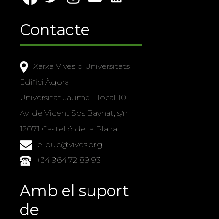
Contacte
Xarxa Vives d'Universitats
Edifici Àgora
Universitat Jaume I, local 10
Av. de Vicent Sos Baynat, s/n
12071 Castelló de la Plana
e-buc@vives.org
+34 964 72 89 93
Amb el suport
de