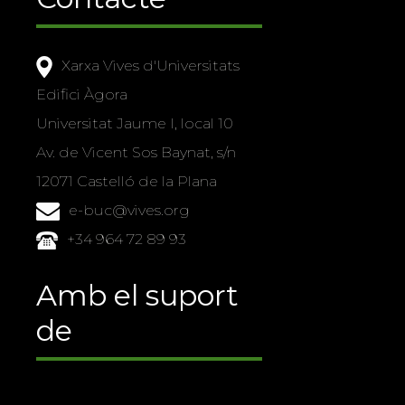
Xarxa Vives d'Universitats
Edifici Àgora
Universitat Jaume I, local 10
Av. de Vicent Sos Baynat, s/n
12071 Castelló de la Plana
e-buc@vives.org
+34 964 72 89 93
Amb el suport
de