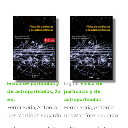
Física de partículas y
Digital:
Física de
de astropartículas, 2a
partículas y de
ed.
astropartículas
Ferrer Soria, Antonio;
Ferrer Soria, Antonio;
Ros Martínez, Eduardo
Ros Martínez, Eduardo