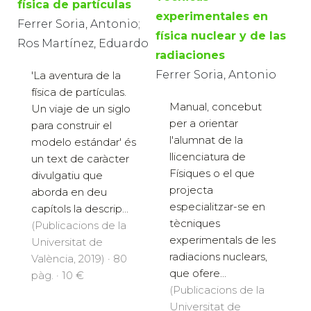
física de partículas
experimentales en
Ferrer Soria, Antonio;
física nuclear y de las
Ros Martínez, Eduardo
radiaciones
Ferrer Soria, Antonio
'La aventura de la
física de partículas.
Manual, concebut
Un viaje de un siglo
per a orientar
para construir el
l'alumnat de la
modelo estándar' és
llicenciatura de
un text de caràcter
Físiques o el que
divulgatiu que
projecta
aborda en deu
especialitzar-se en
capítols la descrip...
tècniques
(Publicacions de la
experimentals de les
Universitat de
radiacions nuclears,
València, 2019) · 80
que ofere...
pàg. · 10 €
(Publicacions de la
Universitat de