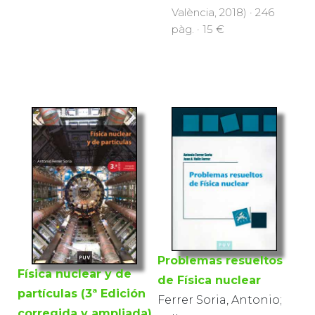
València, 2018) · 246
pàg. · 15 €
Problemas resueltos
Física nuclear y de
de Física nuclear
partículas (3ª Edición
Ferrer Soria, Antonio;
corregida y ampliada)