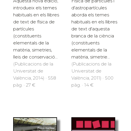
Aquesta nova edició,
Física de partícules i
introdueix els temes
d'astropartícules
habituals en els llibres
aborda els temes
de text de física de
habituals en els llibres
partícules
de text d'aquesta
(constituents
branca de la ciència
elementals de la
(constituents
matèria, simetries,
elementals de la
lleis de conservació...
matèria, simetrie...
(Publicacions de la
(Publicacions de la
Universitat de
Universitat de
València, 2014) · 558
València, 2011) · 500
pàg. · 27 €
pàg. · 14 €