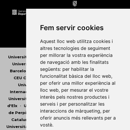
Fem servir cookies
Aquest lloc web utilitza cookies i
altres tecnologies de seguiment
per millorar la vostra experiència
Universitat Abat Oliba CEU
•
Universitat d'Alacant
•
de navegació amb les finalitats
Universitat d'Andorra
•
Universitat Autònoma de
següents:
per habilitar la
Barcelona
•
Universitat de Barcelona
•
Universitat
funcionalitat bàsica del lloc web
,
CEU Cardenal Herrera
•
Universitat de Girona
•
per oferir una millor experiència al
Universitat de les Illes Balears
•
Universitat
lloc web
,
per mesurar el vostre
Internacional de Catalunya
•
Universitat Jaume I
•
interès pels nostres productes i
Universitat de Lleida
•
Universitat Miguel Hernández
serveis i per personalitzar les
d'Elx
•
Universitat Oberta de Catalunya
•
Universitat
interaccions de màrqueting
,
per
de Perpinyà Via Domitia
•
Universitat Politècnica de
oferir anuncis més rellevants per a
Catalunya
•
Universitat Politècnica de València
•
vostè
.
Universitat Pompeu Fabra
•
Universitat Ramon Llull
•