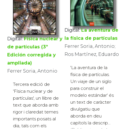
Digital:
La aventura de
la física de partículas
Digital:
Física nuclear y
Ferrer Soria, Antonio;
de partículas (3ª
Ros Martínez, Eduardo
Edición corregida y
ampliada)
'La aventura de la
Ferrer Soria, Antonio
física de partículas.
Un viaje de un siglo
Tercera edició de
para construir el
'Física nuclear y de
modelo estándar' és
partículas', un llibre de
un text de caràcter
text que aborda amb
divulgatiu que
rigor i claredat temes
aborda en deu
importants posats al
capítols la descrip...
dia, tals com els