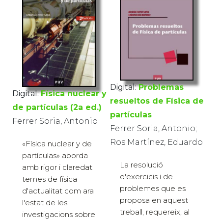
Digital:
Problemas
Digital:
Física nuclear y
resueltos de Física de
de partículas (2a ed.)
partículas
Ferrer Soria, Antonio
Ferrer Soria, Antonio;
Ros Martínez, Eduardo
«Física nuclear y de
partículas» aborda
La resolució
amb rigor i claredat
d'exercicis i de
temes de física
problemes que es
d'actualitat com ara
proposa en aquest
l'estat de les
treball, requereix, al
investigacions sobre