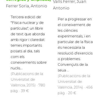
Valls Ferrer, Juan
Ferrer Soria, Antonio
Antonio
Tercera edició de
Per a progressar en
"Física nuclear y de
el coneixement de
partículas", un llibre
les ciències
de text que aborda
experimentals, i en
amb rigor i claredat
particular de la física
temes importants
és necessària la
posats al dia, tals
resolució d'exercicis
com els
o problemes.
coneixements sobre
Convençuts de la
nuclis...
seua ...
(Publicacions de la
(Publicacions de la
Universitat de
Universitat de
València, 2015) · 780
València, 2014) · 456
pàg. · 39 €
pàg. · 20 €