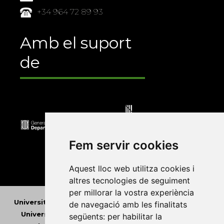
+34 964 72 89 93
Amb el suport
de
Fem servir cookies
Aquest lloc web utilitza cookies i
altres tecnologies de seguiment
per millorar la vostra experiència
Universitat Abat Oliba CEU
•
Universitat d'Alacant
•
de navegació amb les finalitats
Universitat d'Andorra
•
Universitat Autònoma de
següents:
per habilitar la