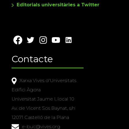
Editorials universitàries a Twitter
Contacte
Xarxa Vives d'Universitats
Edifici Àgora
Universitat Jaume I, local 10
Av. de Vicent Sos Baynat, s/n
12071 Castelló de la Plana
e-buc@vives.org