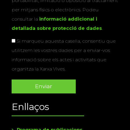
portabilitat, limitació o oposició al tractament
per mitjans físics o electrònics. Podeu
consultar la
informació addicional i
detallada sobre protecció de dades
.
Si marqueu aquesta casella, consentiu que
utilitzem les vostres dades per a enviar-vos
informació sobre els actes i activitats que
organitza la Xarxa Vives.
Enllaços
Programa de publicacions