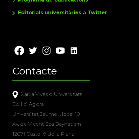
Editorials universitàries a Twitter
Contacte
Xarxa Vives d'Universitats
Edifici Àgora
Universitat Jaume I, local 10
Av. de Vicent Sos Baynat, s/n
12071 Castelló de la Plana