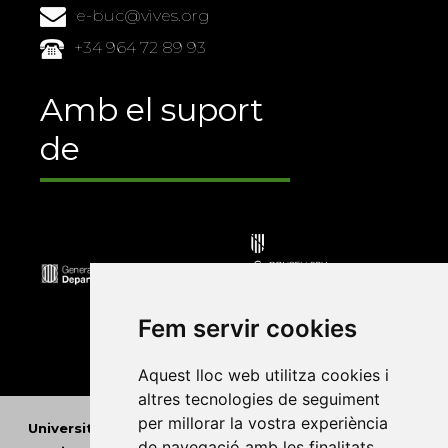
e-buc@vives.org
+34 964 72 89 93
Amb el suport
de
Fem servir cookies
Aquest lloc web utilitza cookies i
altres tecnologies de seguiment
per millorar la vostra experiència
Universitat Abat Oliba CEU
•
Universitat d'Alacant
•
de navegació amb les finalitats