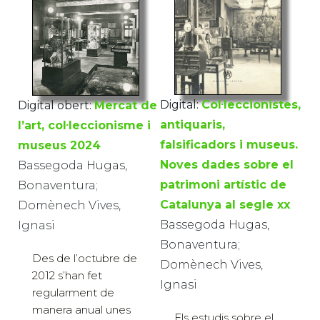
Digital:
Col·leccionistes,
Digital obert:
Mercat de
antiquaris,
l’art, col·leccionisme i
falsificadors i museus.
museus 2024
Noves dades sobre el
Bassegoda Hugas,
patrimoni artístic de
Bonaventura;
Catalunya al segle xx
Domènech Vives,
Bassegoda Hugas,
Ignasi
Bonaventura;
Des de l’octubre de
Domènech Vives,
2012 s’han fet
Ignasi
regularment de
manera anual unes
Els estudis sobre el