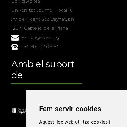
Edifici Àgora
Universitat Jaume I, local 10
Av. de Vicent Sos Baynat, s/n
12071 Castelló de la Plana
e-buc@vives.org
+34 964 72 89 93
Amb el suport
de
Fem servir cookies
Aquest lloc web utilitza cookies i