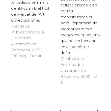
jornades o seminaris
col·leccionisme d'art
científics amb el títol
no sols
de Mercat de l’Art,
reconstrueixen el
Col·leccionisme...
perfil i l'aportació de
(Servei de
promotors més o
Publicacions de la
menys coneguts, sinó
Universitat
que posen l'accent
Autònoma de
en el procés de
Barcelona, 2025) ·
defin...
180 pàg. · Gratuït
(Publicacions i
Edicions de la
Universitat de
Barcelona, 2019) · 12
€