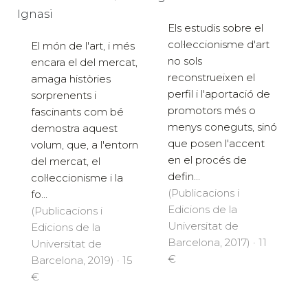
Ignasi
Els estudis sobre el
col·leccionisme d'art
El món de l'art, i més
no sols
encara el del mercat,
reconstrueixen el
amaga històries
perfil i l'aportació de
sorprenents i
promotors més o
fascinants com bé
menys coneguts, sinó
demostra aquest
que posen l'accent
volum, que, a l'entorn
en el procés de
del mercat, el
defin...
col·leccionisme i la
(Publicacions i
fo...
Edicions de la
(Publicacions i
Universitat de
Edicions de la
Barcelona, 2017) · 11
Universitat de
€
Barcelona, 2019) · 15
€