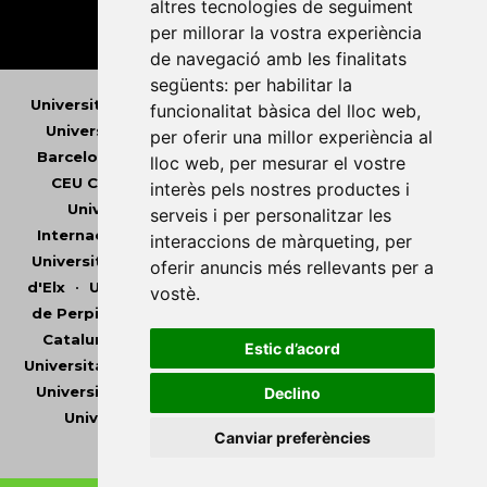
altres tecnologies de seguiment
per millorar la vostra experiència
de navegació amb les finalitats
següents:
per habilitar la
Universitat Abat Oliba CEU
•
Universitat d'Alacant
•
funcionalitat bàsica del lloc web
,
Universitat d'Andorra
•
Universitat Autònoma de
per oferir una millor experiència al
Barcelona
•
Universitat de Barcelona
•
Universitat
lloc web
,
per mesurar el vostre
CEU Cardenal Herrera
•
Universitat de Girona
•
interès pels nostres productes i
Universitat de les Illes Balears
•
Universitat
serveis i per personalitzar les
Internacional de Catalunya
•
Universitat Jaume I
•
interaccions de màrqueting
,
per
Universitat de Lleida
•
Universitat Miguel Hernández
oferir anuncis més rellevants per a
d'Elx
•
Universitat Oberta de Catalunya
•
Universitat
vostè
.
de Perpinyà Via Domitia
•
Universitat Politècnica de
Catalunya
•
Universitat Politècnica de València
•
Estic d’acord
Universitat Pompeu Fabra
•
Universitat Ramon Llull
•
Universitat Rovira i Virgili
•
Universitat de Sàsser
•
Declino
Universitat de València
•
Universitat de Vic -
Canviar preferències
Universitat Central de Catalunya