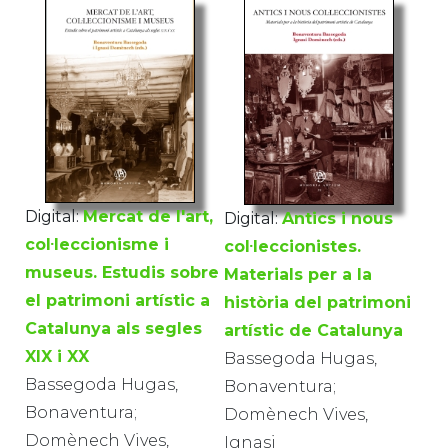
Digital:
Mercat de l'art,
Digital:
Antics i nous
col·leccionisme i
col·leccionistes.
museus. Estudis sobre
Materials per a la
el patrimoni artístic a
història del patrimoni
Catalunya als segles
artístic de Catalunya
XIX i XX
Bassegoda Hugas,
Bassegoda Hugas,
Bonaventura;
Bonaventura;
Domènech Vives,
Domènech Vives,
Ignasi