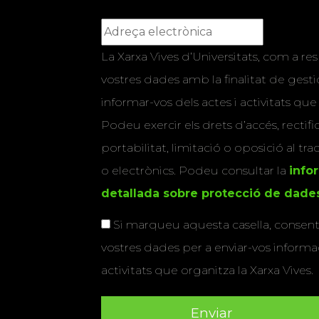
La Xarxa Vives d’Universitats, com a res
vostres dades amb la finalitat de gestio
informar-vos dels actes i activitats que
Podeu exercir els drets d’accés, rectifi
portabilitat, limitació o oposició al tr
o electrònics. Podeu consultar la
info
detallada sobre protecció de dade
Si marqueu aquesta casella, consenti
vostres dades per a enviar-vos informac
activitats que organitza la Xarxa Vives.