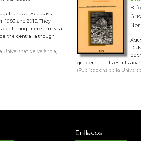
Brí
together twelve essays
Gris
n 1983 and 2015. They
Nor
s continuing interest in what
be the central, although
Aque
Dick
a Universitat de València,
poem
quadernet, tots escrits aba
(Publicacions de la Universit
Enllaços