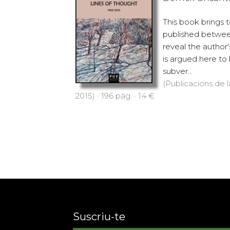
This book brings 
published betwee
reveal the author'
is argued here to 
subver...
(Publicacions de l
2015) · 196 pàg. · 14 €
Suscriu-te