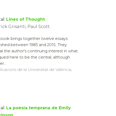
al:
Lines of Thought
ick Grisanti, Paul Scott
 book brings together twelve essays
ished between 1983 and 2015. They
al the author's continuing interest in what
rgued here to be the central, although
r...
licacions de la Universitat de València,
al:
La poesía temprana de Emily
kinson