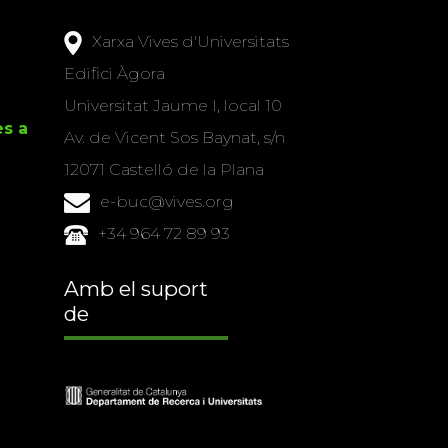
Xarxa Vives d'Universitats
Edifici Àgora
Universitat Jaume I, local 10
es a
Av. de Vicent Sos Baynat, s/n
12071 Castelló de la Plana
e-buc@vives.org
+34 964 72 89 93
Amb el suport
de