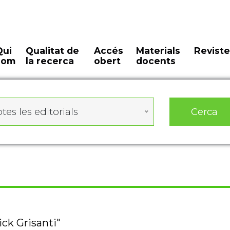
Qui
Qualitat de
Accés
Materials
Reviste
som
la recerca
obert
docents
Cerca
tes les editorials
ick Grisanti"