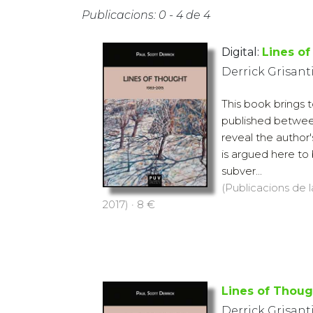
Publicacions: 0 - 4 de 4
Digital:
Lines o
Derrick Grisanti
This book brings 
published betwee
reveal the author'
is argued here to 
subver...
(Publicacions de l
2017) · 8 €
Lines of Thoug
Derrick Grisanti