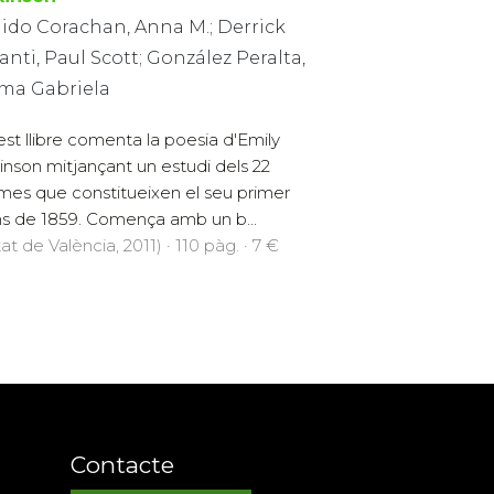
gido Corachan, Anna M.; Derrick
anti, Paul Scott; González Peralta,
ma Gabriela
st llibre comenta la poesia d'Emily
inson mitjançant un estudi dels 22
es que constitueixen el seu primer
ns de 1859. Comença amb un b...
at de València, 2011) · 110 pàg. · 7 €
Contacte