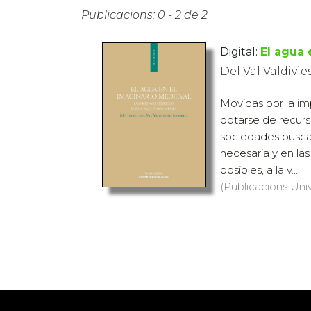
Publicacions: 0 - 2 de 2
Digital:
El agua 
Del Val Valdivie
Movidas por la i
dotarse de recurso
sociedades busca
necesaria y en la
posibles, a la v...
(Publicacions Univ