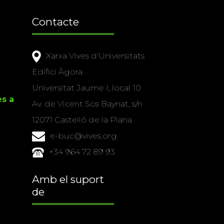
Contacte
Xarxa Vives d'Universitats
Edifici Àgora
Universitat Jaume I, local 10
es a
Av. de Vicent Sos Baynat, s/n
12071 Castelló de la Plana
e-buc@vives.org
+34 964 72 89 93
Amb el suport
de