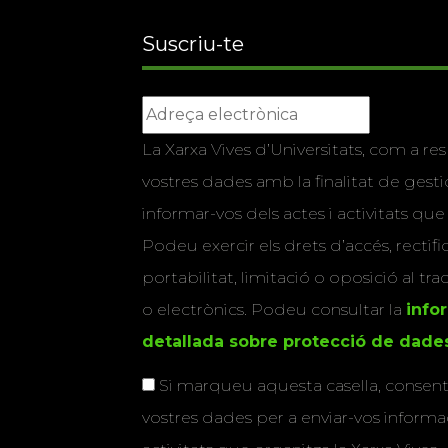
Suscriu-te
La Xarxa Vives d’Universitats, com a res
vostres dades amb la finalitat de gestio
informar-vos dels actes i activitats que
Podeu exercir els drets d’accés, rectifi
portabilitat, limitació o oposició al tr
o electrònics. Podeu consultar la
info
detallada sobre protecció de dade
Si marqueu aquesta casella, consenti
vostres dades per a enviar-vos informac