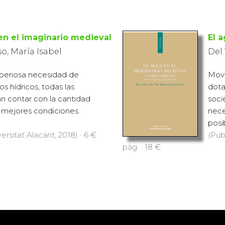
en el imaginario medieval
El 
so, María Isabel
Del 
mperiosa necesidad de
Movi
s hídricos, todas las
dota
n contar con la cantidad
soci
s mejores condiciones
nece
posib
ersitat Alacant, 2018) · 6 €
(Pub
pàg. · 18 €