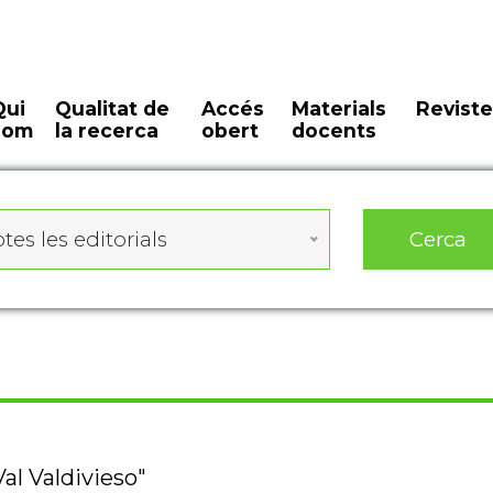
Qui
Qualitat de
Accés
Materials
Reviste
som
la recerca
obert
docents
Cerca
tes les editorials
Val Valdivieso"