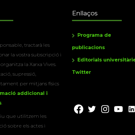
Enllaços
Programa de
ponsable, tractarà les
publicacions
nar la vostra subscripció i
Editorials universitàri
 organitza la Xarxa Vives.
Twitter
cació, supressió,
actament per mitjans físics
rmació addicional i
s
.
u que utilitzem les
ió sobre els actes i