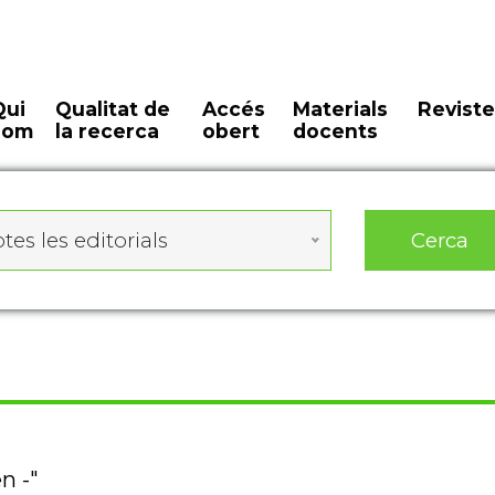
Qui
Qualitat de
Accés
Materials
Reviste
som
la recerca
obert
docents
Cerca
tes les editorials
n -"