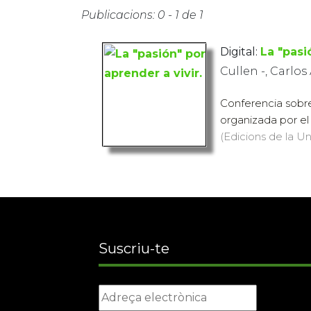
Publicacions: 0 - 1 de 1
Digital:
La "pasi
Cullen -, Carlos 
Conferencia sobre
organizada por el 
(Edicions de la Un
Suscriu-te