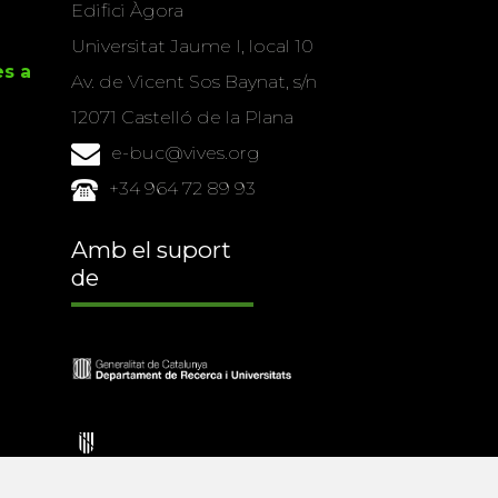
Edifici Àgora
Universitat Jaume I, local 10
es a
Av. de Vicent Sos Baynat, s/n
12071 Castelló de la Plana
e-buc@vives.org
+34 964 72 89 93
Amb el suport
de