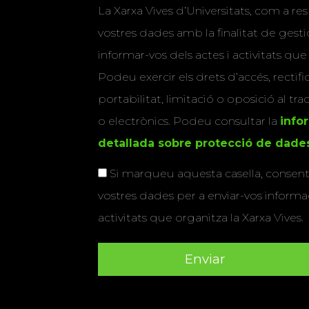
La Xarxa Vives d’Universitats, com a res
vostres dades amb la finalitat de gestio
informar-vos dels actes i activitats que
Podeu exercir els drets d’accés, rectifi
portabilitat, limitació o oposició al tr
o electrònics. Podeu consultar la
info
detallada sobre protecció de dade
Si marqueu aquesta casella, consenti
vostres dades per a enviar-vos informac
activitats que organitza la Xarxa Vives.