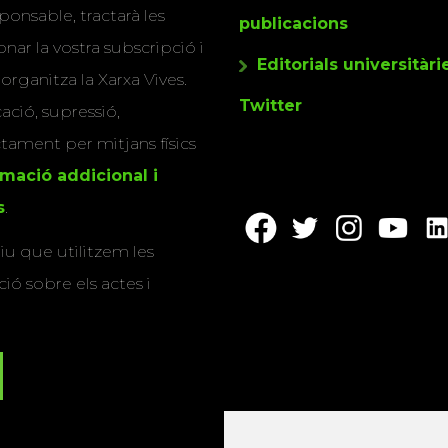
ponsable, tractarà les
publicacions
nar la vostra subscripció i
Editorials universitàri
 organitza la Xarxa Vives.
Twitter
cació, supressió,
actament per mitjans físics
rmació addicional i
s
.
u que utilitzem les
ió sobre els actes i