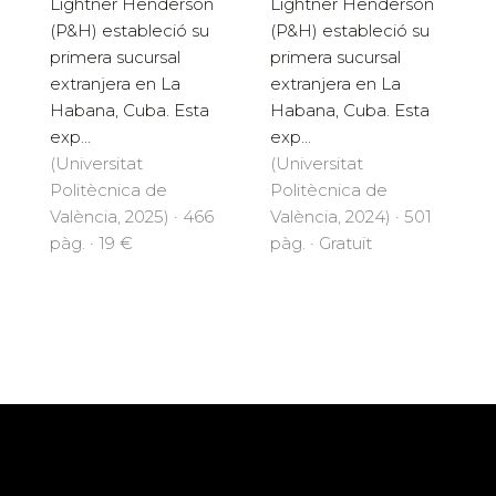
Lightner Henderson
Lightner Henderson
(P&H) estableció su
(P&H) estableció su
primera sucursal
primera sucursal
extranjera en La
extranjera en La
Habana, Cuba. Esta
Habana, Cuba. Esta
exp...
exp...
(Universitat
(Universitat
Politècnica de
Politècnica de
València, 2025) · 466
València, 2024) · 501
pàg. · 19 €
pàg. · Gratuït