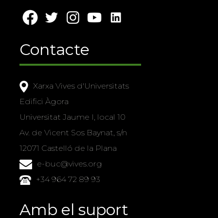
Contacte
Xarxa Vives d'Universitats
Edifici Àgora
Universitat Jaume I, local 10
Av. de Vicent Sos Baynat, s/n
12071 Castelló de la Plana
e-buc@vives.org
+34 964 72 89 93
Amb el suport