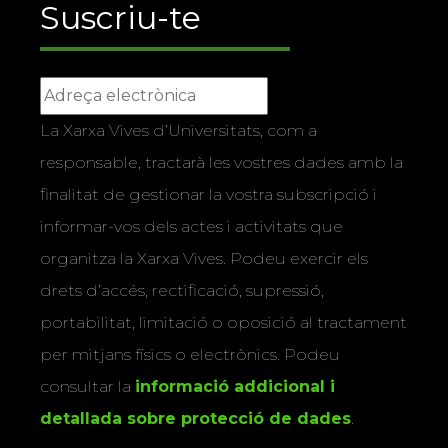
Suscriu-te
La Xarxa Vives d’Universitats, com a
responsable, tractarà les vostres dades amb la
finalitat de gestionar la vostra subscripció i
informar-vos dels actes i activitats que
organitza la Xarxa Vives. Podeu exercir els
drets d’accés, rectificació, supressió,
portabilitat, limitació o oposició al tractament
per mitjans físics o electrònics. Podeu
consultar la
informació addicional i
detallada sobre protecció de dades
.