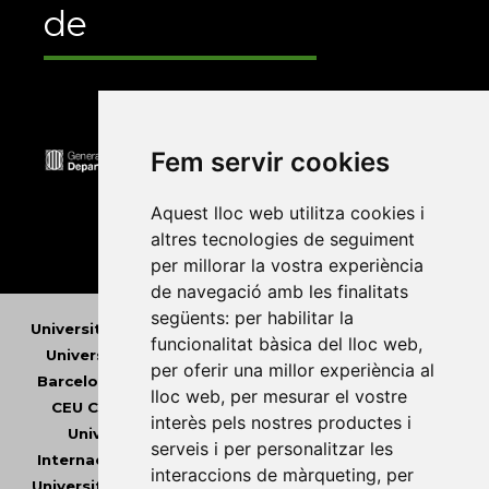
de
Fem servir cookies
Aquest lloc web utilitza cookies i
altres tecnologies de seguiment
per millorar la vostra experiència
de navegació amb les finalitats
següents:
per habilitar la
Universitat Abat Oliba CEU
•
Universitat d'Alacant
•
funcionalitat bàsica del lloc web
,
Universitat d'Andorra
•
Universitat Autònoma de
per oferir una millor experiència al
Barcelona
•
Universitat de Barcelona
•
Universitat
lloc web
,
per mesurar el vostre
CEU Cardenal Herrera
•
Universitat de Girona
•
interès pels nostres productes i
Universitat de les Illes Balears
•
Universitat
serveis i per personalitzar les
Internacional de Catalunya
•
Universitat Jaume I
•
interaccions de màrqueting
,
per
Universitat de Lleida
•
Universitat Miguel Hernández