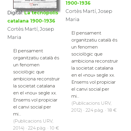
1900-1936
Cortès Martí, Josep
Digital:
La tecnòpolis
Maria
catalana 1900-1936
Cortès Martí, Josep
El pensament
Maria
organitzatiu català és
un fenomen
El pensament
sociològic que
organitzatiu català és
ambiciona reconstruir
un fenomen
la societat catalana
sociològic que
en el «nou» segle xx.
ambiciona reconstruir
Ensems vol propiciar
la societat catalana
el canvi social per
en el «nou» segle xx.
mi...
Ensems vol propiciar
(Publicacions URV,
el canvi social per
2012) · 224 pàg. · 18 €
mi...
(Publicacions URV,
2014) · 224 pàg. · 10 €