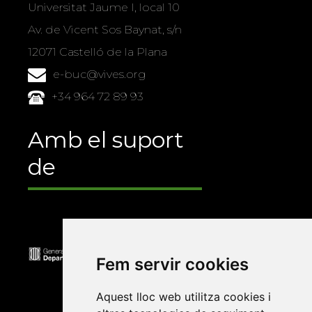
Universitat Jaume I, local 10
Av. de Vicent Sos Baynat, s/n
12071 Castelló de la Plana
e-buc@vives.org
+34 964 72 89 93
Amb el suport
de
Fem servir cookies
Aquest lloc web utilitza cookies i