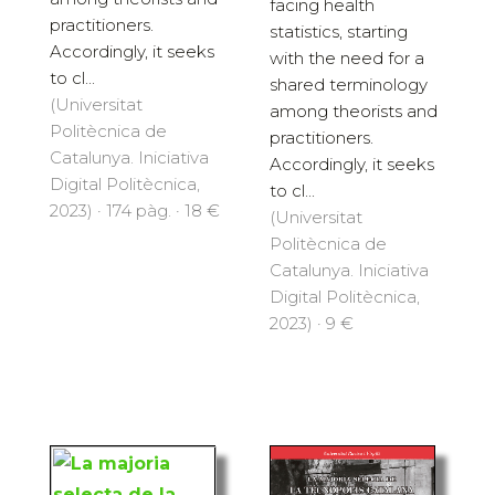
facing health
practitioners.
statistics, starting
Accordingly, it seeks
with the need for a
to cl...
shared terminology
(Universitat
among theorists and
Politècnica de
practitioners.
Catalunya. Iniciativa
Accordingly, it seeks
Digital Politècnica,
to cl...
2023) · 174 pàg. · 18 €
(Universitat
Politècnica de
Catalunya. Iniciativa
Digital Politècnica,
2023) · 9 €