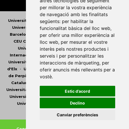
altres tecnologies de seguiment
per millorar la vostra experiència
de navegació amb les finalitats
Universitat Abat Oliba CEU
•
Universitat d'Alacant
•
següents:
per habilitar la
Universitat d'Andorra
•
Universitat Autònoma de
funcionalitat bàsica del lloc web
,
Barcelona
•
Universitat de Barcelona
•
Universitat
per oferir una millor experiència al
CEU Cardenal Herrera
•
Universitat de Girona
•
lloc web
,
per mesurar el vostre
Universitat de les Illes Balears
•
Universitat
interès pels nostres productes i
Internacional de Catalunya
•
Universitat Jaume I
•
serveis i per personalitzar les
Universitat de Lleida
•
Universitat Miguel Hernández
interaccions de màrqueting
,
per
d'Elx
•
Universitat Oberta de Catalunya
•
Universitat
oferir anuncis més rellevants per a
de Perpinyà Via Domitia
•
Universitat Politècnica de
vostè
.
Catalunya
•
Universitat Politècnica de València
•
Universitat Pompeu Fabra
•
Universitat Ramon Llull
•
Estic d’acord
Universitat Rovira i Virgili
•
Universitat de Sàsser
•
Declino
Universitat de València
•
Universitat de Vic -
Universitat Central de Catalunya
Canviar preferències
Copyright © 2026
-
Xarxa Vives d'Universitats