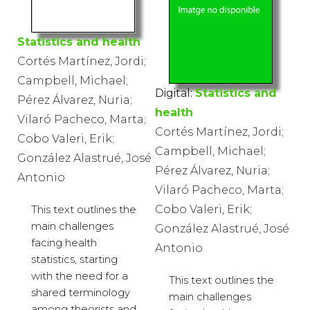
Statistics and health
Cortés Martínez, Jordi;
Campbell, Michael;
Digital:
Statistics and
Pérez Álvarez, Nuria;
health
Vilaró Pacheco, Marta;
Cortés Martínez, Jordi;
Cobo Valeri, Erik;
Campbell, Michael;
González Alastrué, José
Pérez Álvarez, Nuria;
Antonio
Vilaró Pacheco, Marta;
This text outlines the
Cobo Valeri, Erik;
main challenges
González Alastrué, José
facing health
Antonio
statistics, starting
with the need for a
This text outlines the
shared terminology
main challenges
among theorists and