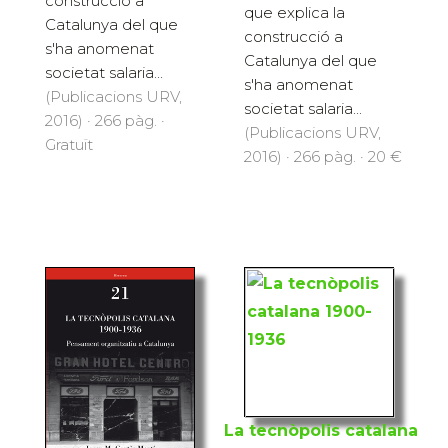
construcció a
que explica la
Catalunya del que
construcció a
s'ha anomenat
Catalunya del que
societat salaria...
s'ha anomenat
(Publicacions URV,
societat salaria...
2016) · 266 pàg. ·
(Publicacions URV,
Gratuït
2016) · 266 pàg. · 20 €
La tecnòpolis catalana