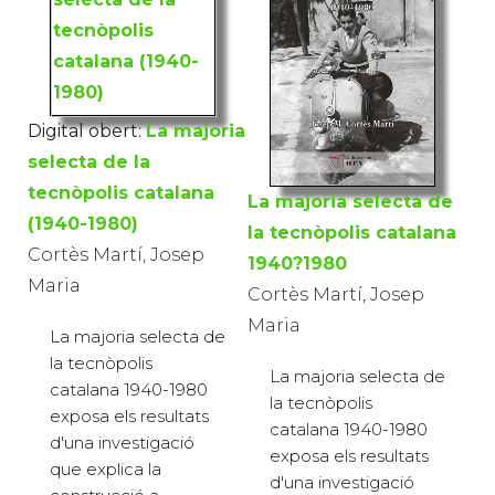
Digital obert:
La majoria
selecta de la
tecnòpolis catalana
La majoria selecta de
(1940-1980)
la tecnòpolis catalana
Cortès Martí, Josep
1940?1980
Maria
Cortès Martí, Josep
Maria
La majoria selecta de
la tecnòpolis
La majoria selecta de
catalana 1940-1980
la tecnòpolis
exposa els resultats
catalana 1940-1980
d'una investigació
exposa els resultats
que explica la
d'una investigació