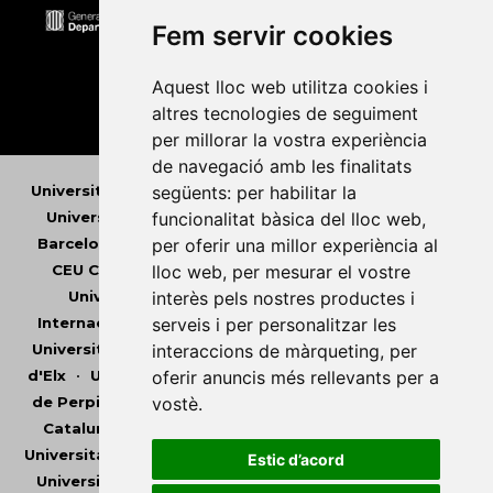
Fem servir cookies
Aquest lloc web utilitza cookies i
altres tecnologies de seguiment
per millorar la vostra experiència
de navegació amb les finalitats
Universitat Abat Oliba CEU
•
Universitat d'Alacant
•
següents:
per habilitar la
Universitat d'Andorra
•
Universitat Autònoma de
funcionalitat bàsica del lloc web
,
Barcelona
•
Universitat de Barcelona
•
Universitat
per oferir una millor experiència al
CEU Cardenal Herrera
•
Universitat de Girona
•
lloc web
,
per mesurar el vostre
Universitat de les Illes Balears
•
Universitat
interès pels nostres productes i
Internacional de Catalunya
•
Universitat Jaume I
•
serveis i per personalitzar les
Universitat de Lleida
•
Universitat Miguel Hernández
interaccions de màrqueting
,
per
d'Elx
•
Universitat Oberta de Catalunya
•
Universitat
oferir anuncis més rellevants per a
de Perpinyà Via Domitia
•
Universitat Politècnica de
vostè
.
Catalunya
•
Universitat Politècnica de València
•
Universitat Pompeu Fabra
•
Universitat Ramon Llull
•
Estic d’acord
Universitat Rovira i Virgili
•
Universitat de Sàsser
•