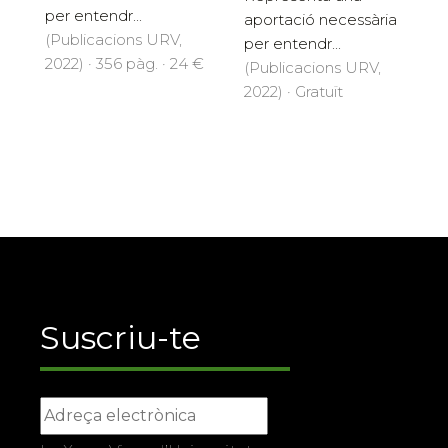
per entendr...
aportació necessària
(Publicacions URV,
per entendr...
2022) · 356 pàg. · 24 €
(Publicacions URV,
2022) · Gratuït
Suscriu-te