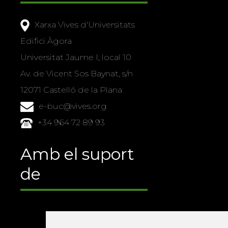
Xarxa Vives d'Universitats
Edifici Àgora
Universitat Jaume I, local 10
Av. de Vicent Sos Baynat, s/n
12071 Castelló de la Plana
e-buc@vives.org
+34 964 72 89 93
Amb el suport
de