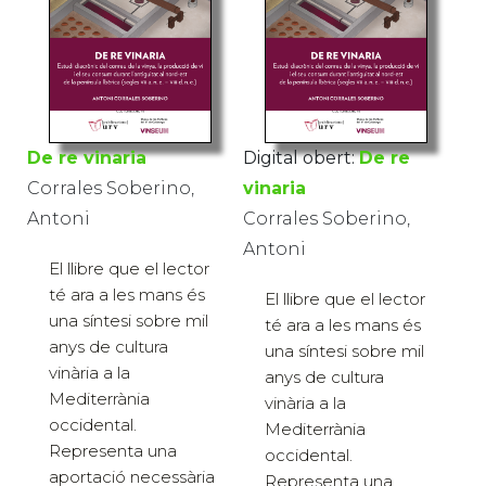
De re vinaria
Digital obert:
De re
Corrales Soberino,
vinaria
Antoni
Corrales Soberino,
Antoni
El llibre que el lector
té ara a les mans és
El llibre que el lector
una síntesi sobre mil
té ara a les mans és
anys de cultura
una síntesi sobre mil
vinària a la
anys de cultura
Mediterrània
vinària a la
occidental.
Mediterrània
Representa una
occidental.
aportació necessària
Representa una