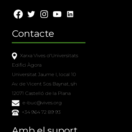
Contacte
Xarxa Vives d'Universitats
Edifici Àgora
Universitat Jaume I, local 10
Av. de Vicent Sos Baynat, s/n
12071 Castelló de la Plana
e-buc@vives.org
+34 964 72 89 93
Amb el suport