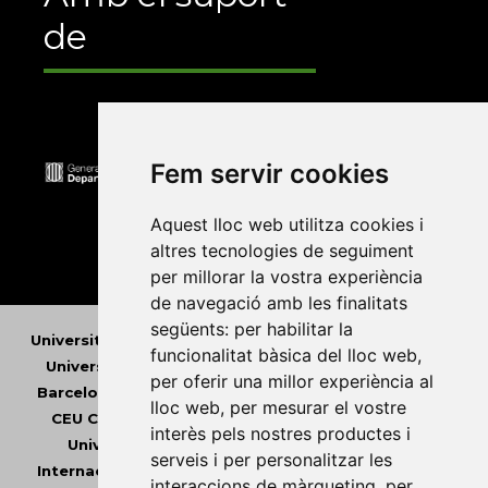
de
Fem servir cookies
Aquest lloc web utilitza cookies i
altres tecnologies de seguiment
per millorar la vostra experiència
de navegació amb les finalitats
següents:
per habilitar la
Universitat Abat Oliba CEU
•
Universitat d'Alacant
•
funcionalitat bàsica del lloc web
,
Universitat d'Andorra
•
Universitat Autònoma de
per oferir una millor experiència al
Barcelona
•
Universitat de Barcelona
•
Universitat
lloc web
,
per mesurar el vostre
CEU Cardenal Herrera
•
Universitat de Girona
•
interès pels nostres productes i
Universitat de les Illes Balears
•
Universitat
serveis i per personalitzar les
Internacional de Catalunya
•
Universitat Jaume I
•
interaccions de màrqueting
,
per