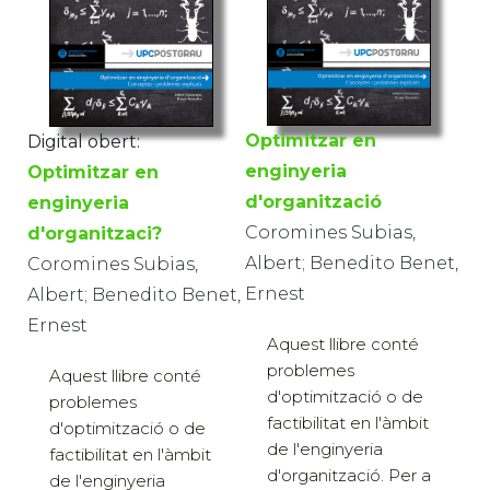
Optimitzar en
Digital obert:
enginyeria
Optimitzar en
d'organització
enginyeria
Coromines Subias,
d'organitzaci?
Albert; Benedito Benet,
Coromines Subias,
Ernest
Albert; Benedito Benet,
Ernest
Aquest llibre conté
problemes
Aquest llibre conté
d'optimització o de
problemes
factibilitat en l'àmbit
d'optimització o de
de l'enginyeria
factibilitat en l'àmbit
d'organització. Per a
de l'enginyeria