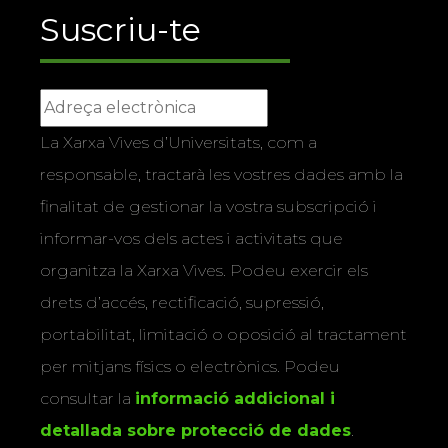
Suscriu-te
La Xarxa Vives d’Universitats, com a
responsable, tractarà les vostres dades amb la
finalitat de gestionar la vostra subscripció i
informar-vos dels actes i activitats que
organitza la Xarxa Vives. Podeu exercir els
drets d’accés, rectificació, supressió,
portabilitat, limitació o oposició al tractament
per mitjans físics o electrònics. Podeu
consultar la
informació addicional i
detallada sobre protecció de dades
.