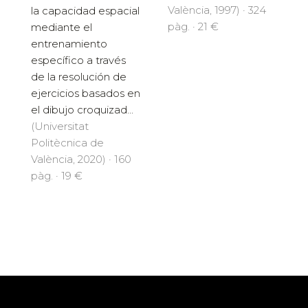
València, 1997) · 324
la capacidad espacial
pàg. · 21 €
mediante el
entrenamiento
específico a través
de la resolución de
ejercicios basados en
el dibujo croquizad...
(Universitat
Politècnica de
València, 2020) · 160
pàg. · 19 €