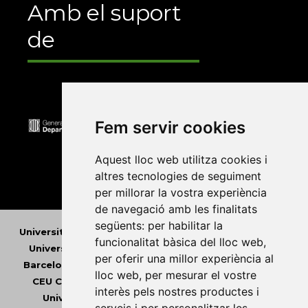
Amb el suport
de
Fem servir cookies
Aquest lloc web utilitza cookies i
altres tecnologies de seguiment
per millorar la vostra experiència
de navegació amb les finalitats
següents:
per habilitar la
Universitat Abat Oliba CEU
•
Universitat d'Alacant
•
funcionalitat bàsica del lloc web
,
Universitat d'Andorra
•
Universitat Autònoma de
per oferir una millor experiència al
Barcelona
•
Universitat de Barcelona
•
Universitat
lloc web
,
per mesurar el vostre
CEU Cardenal Herrera
•
Universitat de Girona
•
interès pels nostres productes i
Universitat de les Illes Balears
•
Universitat