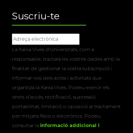
Suscriu-te
La Xarxa Vives d’Universitats, com a
responsable, tractarà les vostres dades amb la
finalitat de gestionar la vostra subscripció i
informar-vos dels actes i activitats que
organitza la Xarxa Vives. Podeu exercir els
drets d’accés, rectificació, supressió,
portabilitat, limitació o oposició al tractament
per mitjans físics o electrònics. Podeu
consultar la
informació addicional i