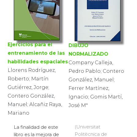
Ejercicios para el
DIBUJO
entrenamiento de las
NORMALIZADO
habilidades espaciales
Company Calleja,
Llorens Rodríguez,
Pedro Pablo; Contero
Roberto; Martín
González, Manuel;
Gutiérrez, Jorge;
Ferrer Martínez,
Contero González,
Ignacio; Gomis Martí,
Manuel; Alcañiz Raya,
José Mª
Mariano
(Universitat
La finalidad de este
Politècnica de
libro es la mejora de