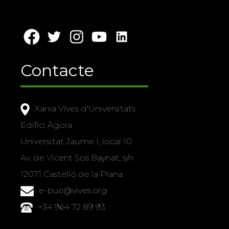
Contacte
Xarxa Vives d'Universitats
Edifici Àgora
Universitat Jaume I, local 10
Av. de Vicent Sos Baynat, s/n
12071 Castelló de la Plana
e-buc@vives.org
+34 964 72 89 93