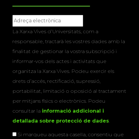
La Xarxa Vives d’Universitats, com a
responsable, tractarà les vostres dades amb la
finalitat de gestionar la vostra subscripció i
informar-vos dels actes i activitats que
organitza la Xarxa Vives. Podeu exercir els
drets d’accés, rectificació, supressió,
portabilitat, limitació o oposició al tractament
per mitjans físics o electrònics. Podeu
consultar la
informació addicional i
detallada sobre protecció de dades
.
Si marqueu aquesta casella, consentiu que