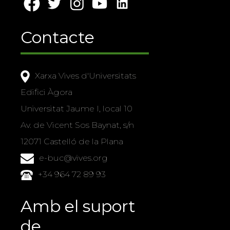
Contacte
Xarxa Vives d'Universitats
Edifici Àgora
Universitat Jaume I, local 10
Av. de Vicent Sos Baynat, s/n
12071 Castelló de la Plana
e-buc@vives.org
+34 964 72 89 93
Amb el suport
de