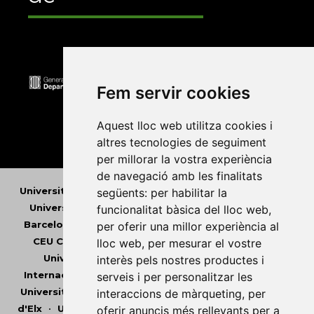
Fem servir cookies
Aquest lloc web utilitza cookies i
altres tecnologies de seguiment
per millorar la vostra experiència
de navegació amb les finalitats
Universitat Abat Oliba CEU
•
Universitat d'Alacant
•
següents:
per habilitar la
Universitat d'Andorra
•
Universitat Autònoma de
funcionalitat bàsica del lloc web
,
Barcelona
•
Universitat de Barcelona
•
Universitat
per oferir una millor experiència al
CEU Cardenal Herrera
•
Universitat de Girona
•
lloc web
,
per mesurar el vostre
Universitat de les Illes Balears
•
Universitat
interès pels nostres productes i
Internacional de Catalunya
•
Universitat Jaume I
•
serveis i per personalitzar les
Universitat de Lleida
•
Universitat Miguel Hernández
interaccions de màrqueting
,
per
d'Elx
•
Universitat Oberta de Catalunya
•
Universitat
oferir anuncis més rellevants per a