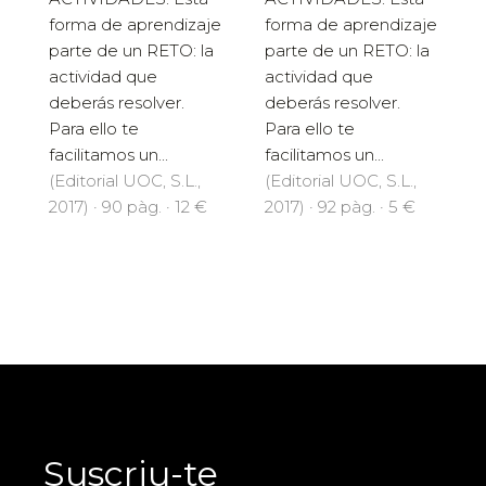
forma de aprendizaje
forma de aprendizaje
parte de un RETO: la
parte de un RETO: la
actividad que
actividad que
deberás resolver.
deberás resolver.
Para ello te
Para ello te
facilitamos un...
facilitamos un...
(Editorial UOC, S.L.,
(Editorial UOC, S.L.,
2017) · 92 pàg. · 5 €
2017) · 90 pàg. · 12 €
Suscriu-te