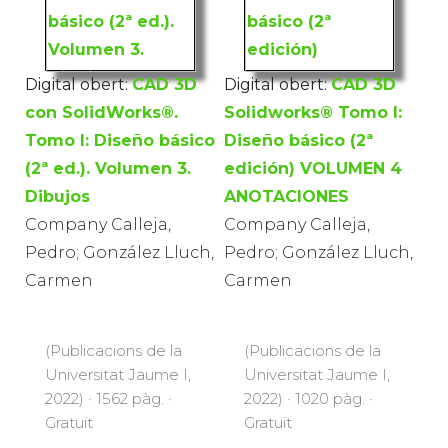
Digital obert:
CAD 3D
Digital obert:
CAD 3D
con SolidWorks®.
Solidworks® Tomo I:
Tomo I: Diseño básico
Diseño básico (2ª
(2ª ed.). Volumen 3.
edición) VOLUMEN 4
Dibujos
ANOTACIONES
Company Calleja,
Company Calleja,
Pedro; González Lluch,
Pedro; González Lluch,
Carmen
Carmen
(Publicacions de la
(Publicacions de la
Universitat Jaume I,
Universitat Jaume I,
2022) · 1562 pàg. ·
2022) · 1020 pàg. ·
Gratuït
Gratuït