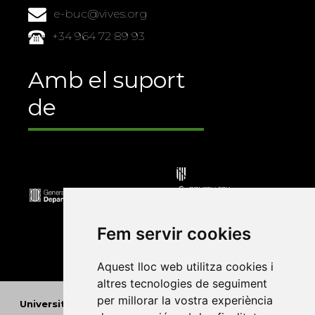
e-buc@vives.org
+34 964 72 89 93
Amb el suport
de
Fem servir cookies
Aquest lloc web utilitza cookies i
altres tecnologies de seguiment
per millorar la vostra experiència
Universitat Abat Oliba CEU
•
Universitat d'Alacant
•