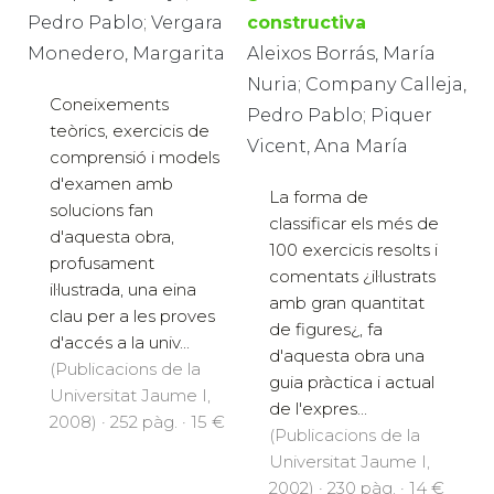
Pedro Pablo; Vergara
constructiva
Monedero, Margarita
Aleixos Borrás, María
Nuria; Company Calleja,
Coneixements
Pedro Pablo; Piquer
teòrics, exercicis de
Vicent, Ana María
comprensió i models
d'examen amb
La forma de
solucions fan
classificar els més de
d'aquesta obra,
100 exercicis resolts i
profusament
comentats ¿il·lustrats
il·lustrada, una eina
amb gran quantitat
clau per a les proves
de figures¿, fa
d'accés a la univ...
d'aquesta obra una
(Publicacions de la
guia pràctica i actual
Universitat Jaume I,
de l'expres...
2008) · 252 pàg. · 15 €
(Publicacions de la
Universitat Jaume I,
2002) · 230 pàg. · 14 €