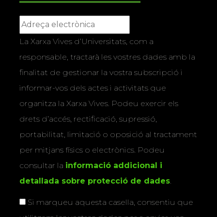
La Xarxa Vives d’Universitats, com a
responsable, tractarà les vostres dades amb la
finalitat de gestionar la vostra subscripció i
informar-vos dels actes i activitats que
organitza la Xarxa Vives. Podeu exercir els
drets d’accés, rectificació, supressió,
portabilitat, limitació o oposició al tractament
per mitjans físics o electrònics. Podeu
consultar la
informació addicional i
detallada sobre protecció de dades
.
Si marqueu aquesta casella, consentiu que