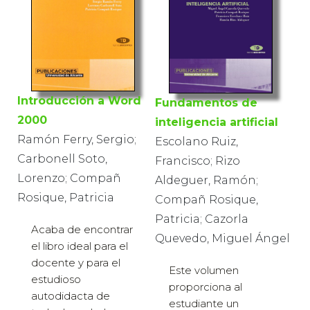
Introducción a Word
Fundamentos de
2000
inteligencia artificial
Ramón Ferry, Sergio;
Escolano Ruiz,
Carbonell Soto,
Francisco; Rizo
Lorenzo; Compañ
Aldeguer, Ramón;
Rosique, Patricia
Compañ Rosique,
Patricia; Cazorla
Acaba de encontrar
Quevedo, Miguel Ángel
el libro ideal para el
docente y para el
Este volumen
estudioso
proporciona al
autodidacta de
estudiante un