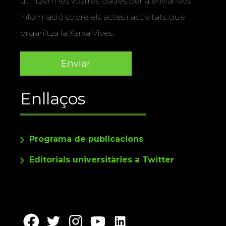
utilitzem les vostres dades per a enviar-vos
informació sobre els actes i activitats que
organitza la Xarxa Vives.
Enllaços
Programa de publicacions
Editorials universitàries a Twitter