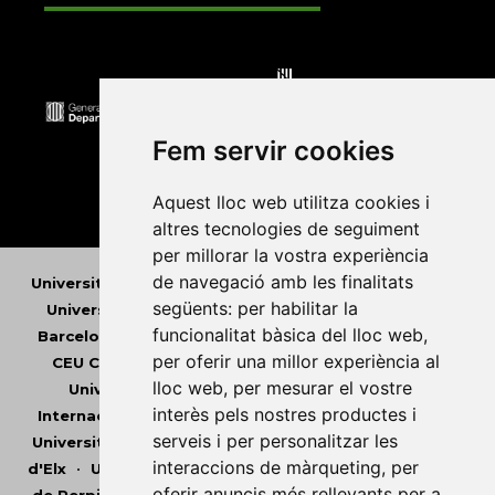
Fem servir cookies
Aquest lloc web utilitza cookies i
altres tecnologies de seguiment
per millorar la vostra experiència
de navegació amb les finalitats
Universitat Abat Oliba CEU
•
Universitat d'Alacant
•
següents:
per habilitar la
Universitat d'Andorra
•
Universitat Autònoma de
funcionalitat bàsica del lloc web
,
Barcelona
•
Universitat de Barcelona
•
Universitat
per oferir una millor experiència al
CEU Cardenal Herrera
•
Universitat de Girona
•
lloc web
,
per mesurar el vostre
Universitat de les Illes Balears
•
Universitat
interès pels nostres productes i
Internacional de Catalunya
•
Universitat Jaume I
•
serveis i per personalitzar les
Universitat de Lleida
•
Universitat Miguel Hernández
interaccions de màrqueting
,
per
d'Elx
•
Universitat Oberta de Catalunya
•
Universitat
oferir anuncis més rellevants per a
de Perpinyà Via Domitia
•
Universitat Politècnica de