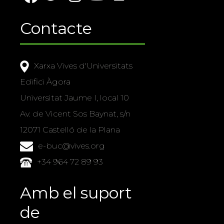
Contacte
Xarxa Vives d'Universitats
Edifici Àgora
Universitat Jaume I, local 10
Av. de Vicent Sos Baynat, s/n
12071 Castelló de la Plana
e-buc@vives.org
+34 964 72 89 93
Amb el suport
de