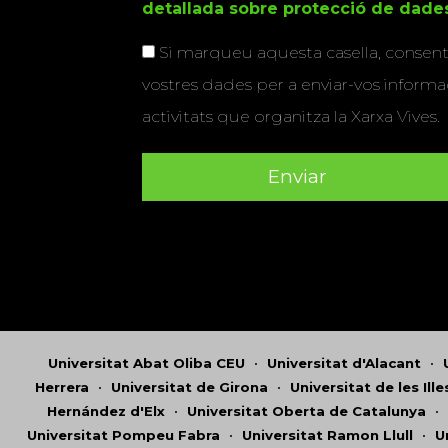
detallada sobre protecció de dade
Si marqueu aquesta casella, consenti
vostres dades per a enviar-vos informac
activitats que organitza la Xarxa Vives.
Universitat Abat Oliba CEU
•
Universitat d'Alacant
•
Herrera
•
Universitat de Girona
•
Universitat de les Ill
Hernández d'Elx
•
Universitat Oberta de Catalunya
•
Universitat Pompeu Fabra
•
Universitat Ramon Llull
•
U