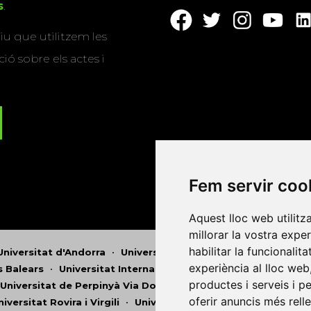
s
.
u que utilitzem les
ió sobre els actes i
Fem servir coo
Aquest lloc web utilitz
millorar la vostra expe
habilitar la funcionalit
Universitat d'Andorra
•
Universitat Autònoma de Barcelona
experiència al lloc web
es Balears
•
Universitat Internacional de Catalunya
•
Univers
productes i serveis i p
Universitat de Perpinyà Via Domitia
•
Universitat Politècni
oferir anuncis més rell
niversitat Rovira i Virgili
•
Universitat de Sàsser
•
Universita