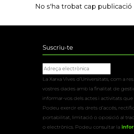
No s'ha trobat cap publicació a
Suscriu-te
La Xarxa Vives d’Universitats, com a res
vostres dades amb la finalitat de gestio
informar-vos dels actes i activitats que
Podeu exercir els drets d’accés, rectifi
portabilitat, limitació o oposició al tr
o electrònics. Podeu consultar la
info