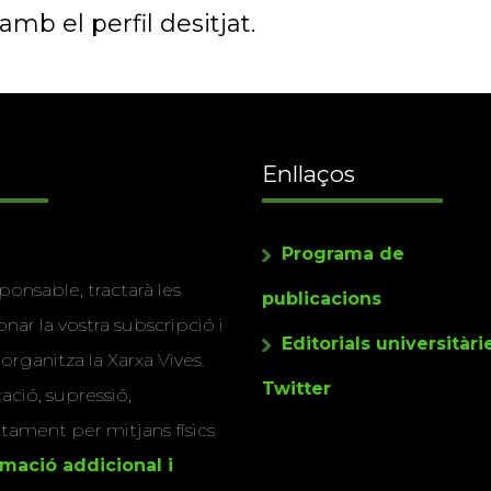
mb el perfil desitjat.
Enllaços
Programa de
ponsable, tractarà les
publicacions
nar la vostra subscripció i
Editorials universitàri
 organitza la Xarxa Vives.
Twitter
cació, supressió,
actament per mitjans físics
rmació addicional i