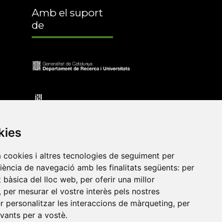
Amb el suport
de
kies
a cookies i altres tecnologies de seguiment per
riència de navegació amb les finalitats següents:
per
at bàsica del lloc web
,
per oferir una millor
•
Universitat de Barcelona
•
Universitat CEU Cardenal
,
per mesurar el vostre interès pels nostres
itat Jaume I
•
Universitat de Lleida
•
Universitat Miguel
er personalitzar les interaccions de màrqueting
,
per
ca de Catalunya
•
Universitat Politècnica de València
•
evants per a vostè
.
t de València
•
Universitat de Vic - Universitat Central de