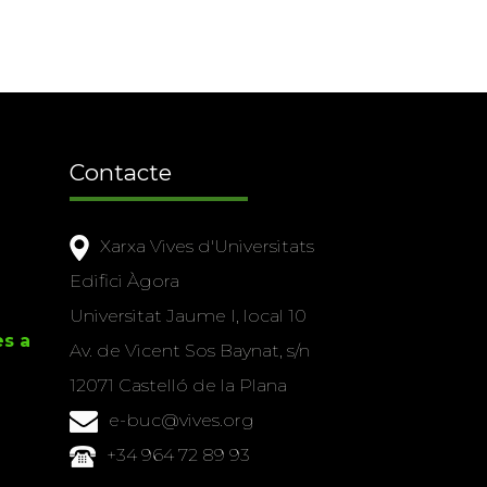
Contacte
Xarxa Vives d'Universitats
Edifici Àgora
Universitat Jaume I, local 10
es a
Av. de Vicent Sos Baynat, s/n
12071 Castelló de la Plana
e-buc@vives.org
+34 964 72 89 93