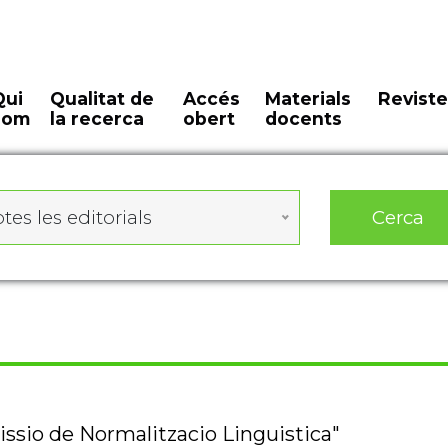
Qui
Qualitat de
Accés
Materials
Reviste
som
la recerca
obert
docents
Cerca
tes les editorials
issio de Normalitzacio Linguistica"