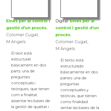
Eines per al control i
Digital:
Eines per al
gestió d'un procés.
control i gestió d'un
Colomer Cugat,
procés.
M.Angels
Colomer Cugat,
M.Angels
El text està
estructurat
El texto está
bàsicament en dos
estructurado
parts: una de
básicamente en dos
preguntes
partes: una de
conceptuals i
preguntas
teòriques, que tenen
conceptuales y
com a finalitat
teóricas, que tienen
assentar les bases de
como finalidad
la gestió de qualitat i
sentar las bases de la