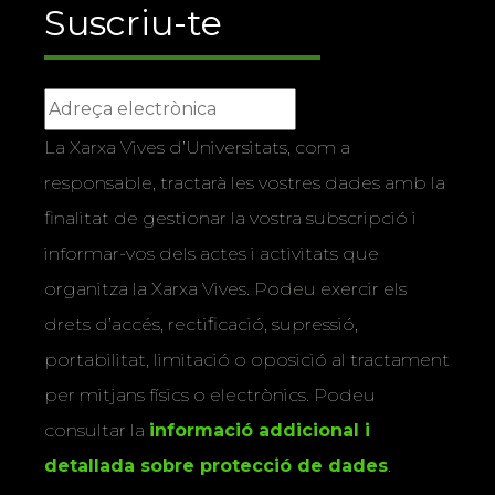
Suscriu-te
La Xarxa Vives d’Universitats, com a
responsable, tractarà les vostres dades amb la
finalitat de gestionar la vostra subscripció i
informar-vos dels actes i activitats que
organitza la Xarxa Vives. Podeu exercir els
drets d’accés, rectificació, supressió,
portabilitat, limitació o oposició al tractament
per mitjans físics o electrònics. Podeu
consultar la
informació addicional i
detallada sobre protecció de dades
.