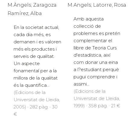
M.Àngels; Zaragoza
M.Angels; Latorre, Rosa
Ramírez, Alba
Amb aquesta
col·lecció de
En la societat actual,
problemes es pretén
cada dia més, es
complementar el
demanen i es valoren
llibre de Teoria Curs
més els productes i
d'estadística, així
serveis de qualitat.
com donar una eina
Un aspecte
a l?estudiant perquè
fonamental per a la
pugui comprendre i
millora de la qualitat
assimi...
és la quantifica...
(Edicions de la
(Edicions de la
Universitat de Lleida,
Universitat de Lleida,
1999) · 358 pàg. · 21 €
2005) · 282 pàg. · 30
€