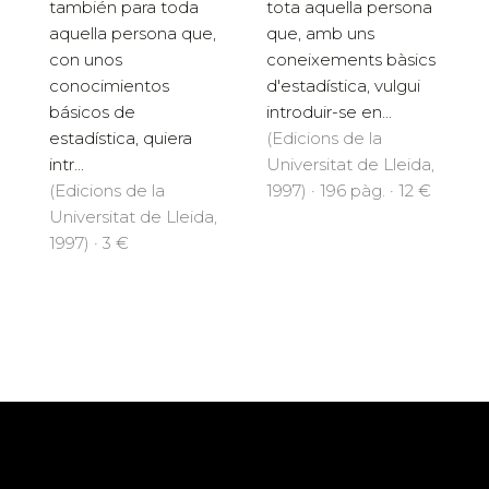
también para toda
tota aquella persona
aquella persona que,
que, amb uns
con unos
coneixements bàsics
conocimientos
d'estadística, vulgui
básicos de
introduir-se en...
estadística, quiera
(Edicions de la
intr...
Universitat de Lleida,
(Edicions de la
1997) · 196 pàg. · 12 €
Universitat de Lleida,
1997) · 3 €