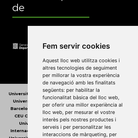
de
Fem servir cookies
Aquest lloc web utilitza cookies i
altres tecnologies de seguiment
per millorar la vostra experiència
de navegació amb les finalitats
següents:
per habilitar la
Universitat Abat Oliba CEU
•
Universitat d'Alacant
•
funcionalitat bàsica del lloc web
,
Universitat d'Andorra
•
Universitat Autònoma de
per oferir una millor experiència al
Barcelona
•
Universitat de Barcelona
•
Universitat
lloc web
,
per mesurar el vostre
CEU Cardenal Herrera
•
Universitat de Girona
•
interès pels nostres productes i
Universitat de les Illes Balears
•
Universitat
serveis i per personalitzar les
Internacional de Catalunya
•
Universitat Jaume I
•
interaccions de màrqueting
,
per
Universitat de Lleida
•
Universitat Miguel Hernández