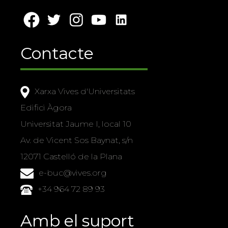
Contacte
Xarxa Vives d'Universitats
Edifici Àgora
Universitat Jaume I, local 10
Av. de Vicent Sos Baynat, s/n
12071 Castelló de la Plana
e-buc@vives.org
+34 964 72 89 93
Amb el suport