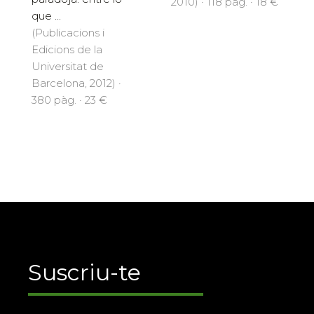
2010) · 118 pàg. · 18 €
que ...
(Publicacions i
Edicions de la
Universitat de
Barcelona, 2012) ·
380 pàg. · 23 €
Suscriu-te