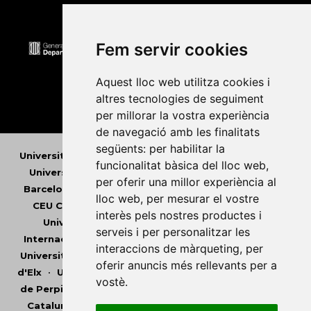
Fem servir cookies
Aquest lloc web utilitza cookies i
altres tecnologies de seguiment
per millorar la vostra experiència
de navegació amb les finalitats
següents:
per habilitar la
Universitat Abat Oliba CEU
•
Universitat d'Alacant
•
funcionalitat bàsica del lloc web
,
Universitat d'Andorra
•
Universitat Autònoma de
per oferir una millor experiència al
Barcelona
•
Universitat de Barcelona
•
Universitat
lloc web
,
per mesurar el vostre
CEU Cardenal Herrera
•
Universitat de Girona
•
interès pels nostres productes i
Universitat de les Illes Balears
•
Universitat
serveis i per personalitzar les
Internacional de Catalunya
•
Universitat Jaume I
•
interaccions de màrqueting
,
per
Universitat de Lleida
•
Universitat Miguel Hernández
oferir anuncis més rellevants per a
d'Elx
•
Universitat Oberta de Catalunya
•
Universitat
vostè
.
de Perpinyà Via Domitia
•
Universitat Politècnica de
Catalunya
•
Universitat Politècnica de València
•