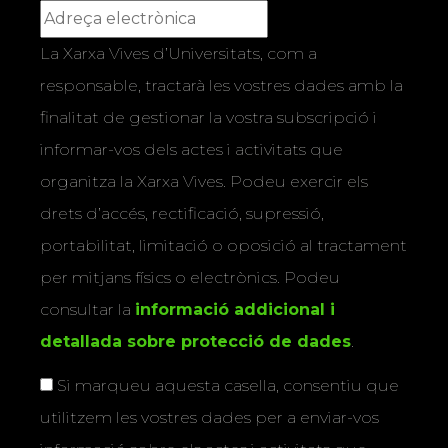
La Xarxa Vives d’Universitats, com a
responsable, tractarà les vostres dades amb la
finalitat de gestionar la vostra subscripció i
informar-vos dels actes i activitats que
organitza la Xarxa Vives. Podeu exercir els
drets d’accés, rectificació, supressió,
portabilitat, limitació o oposició al tractament
per mitjans físics o electrònics. Podeu
consultar la
informació addicional i
detallada sobre protecció de dades
.
Si marqueu aquesta casella, consentiu que
utilitzem les vostres dades per a enviar-vos