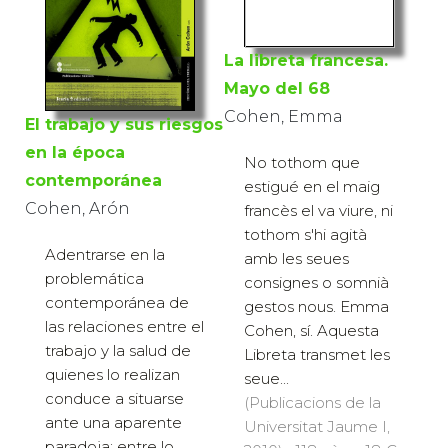
La libreta francesa.
Mayo del 68
Cohen, Emma
El trabajo y sus riesgos
en la época
No tothom que
contemporánea
estigué en el maig
Cohen, Arón
francès el va viure, ni
tothom s'hi agità
Adentrarse en la
amb les seues
problemática
consignes o somnià
contemporánea de
gestos nous. Emma
las relaciones entre el
Cohen, sí. Aquesta
trabajo y la salud de
Libreta transmet les
quienes lo realizan
seue...
conduce a situarse
(Publicacions de la
ante una aparente
Universitat Jaume I,
paradoja: entre lo