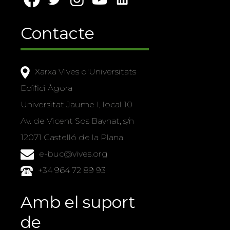
Contacte
Xarxa Vives d'Universitats
Edifici Àgora
Universitat Jaume I, local 10
Av. de Vicent Sos Baynat, s/n
12071 Castelló de la Plana
e-buc@vives.org
+34 964 72 89 93
Amb el suport
de