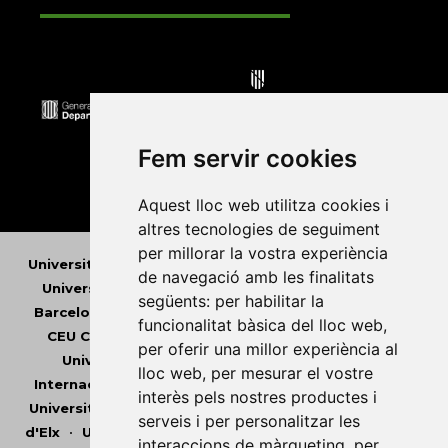
Fem servir cookies
Aquest lloc web utilitza cookies i
altres tecnologies de seguiment
per millorar la vostra experiència
Universitat Abat Oliba CEU
•
Universitat d'Alacant
•
de navegació amb les finalitats
Universitat d'Andorra
•
Universitat Autònoma de
següents:
per habilitar la
Barcelona
•
Universitat de Barcelona
•
Universitat
funcionalitat bàsica del lloc web
,
CEU Cardenal Herrera
•
Universitat de Girona
•
per oferir una millor experiència al
Universitat de les Illes Balears
•
Universitat
lloc web
,
per mesurar el vostre
Internacional de Catalunya
•
Universitat Jaume I
•
interès pels nostres productes i
Universitat de Lleida
•
Universitat Miguel Hernández
serveis i per personalitzar les
d'Elx
•
Universitat Oberta de Catalunya
•
Universitat
interaccions de màrqueting
,
per