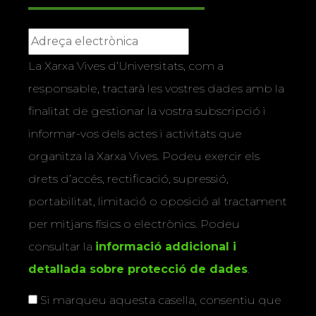
La Xarxa Vives d’Universitats, com a
responsable, tractarà les vostres dades amb la
finalitat de gestionar la vostra subscripció i
informar-vos dels actes i activitats que
organitza la Xarxa Vives. Podeu exercir els
drets d’accés, rectificació, supressió,
portabilitat, limitació o oposició al tractament
per mitjans físics o electrònics. Podeu
consultar la
informació addicional i
detallada sobre protecció de dades
.
Si marqueu aquesta casella, consentiu que