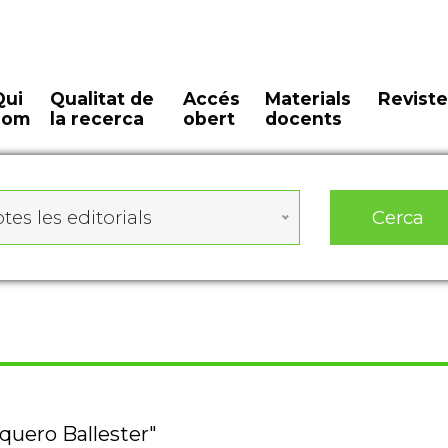
Qui
Qualitat de
Accés
Materials
Reviste
som
la recerca
obert
docents
Cerca
tes les editorials
rquero Ballester"