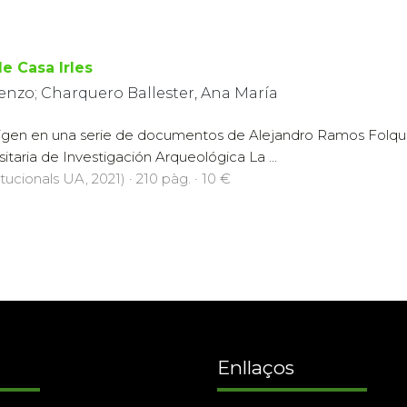
e Casa Irles
enzo; Charquero Ballester, Ana María
 origen en una serie de documentos de Alejandro Ramos Folqu
taria de Investigación Arqueológica La ...
tucionals UA, 2021) · 210 pàg. · 10 €
Enllaços