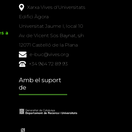
Xarxa Vives d'Universitats
Edifici Àgora
Universitat Jaume I, local 10
es a
Av. de Vicent Sos Baynat, s/n
12071 Castelló de la Plana
e-buc@vives.org
+34 964 72 89 93
Amb el suport
de