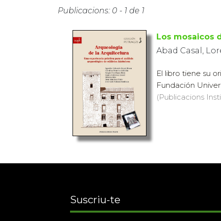
Publicacions: 0 - 1 de 1
Los mosaicos d
Abad Casal, Lor
El libro tiene su
Fundación Universi
(Publicacions Insti
Suscriu-te