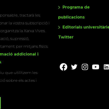
Programa de
ponsable, tractarà les
publicacions
nar la vostra subscripció i
Editorials universitàri
 organitza la Xarxa Vives.
Twitter
cació, supressió,
actament per mitjans físics
rmació addicional i
s
.
u que utilitzem les
ió sobre els actes i