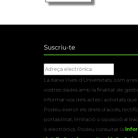
Suscriu-te
La Xarxa Vives d’Universitats, com a res
vostres dades amb la finalitat de gestio
informar-vos dels actes i activitats que
Podeu exercir els drets d’accés, rectifi
portabilitat, limitació o oposició al tr
o electrònics. Podeu consultar la
info