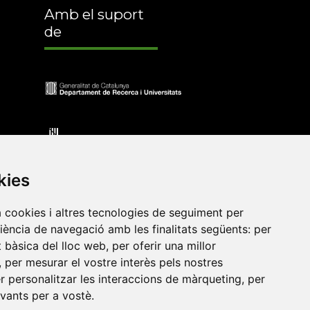
Amb el suport
de
kies
a cookies i altres tecnologies de seguiment per
riència de navegació amb les finalitats següents:
per
at bàsica del lloc web
,
per oferir una millor
•
Universitat de Barcelona
•
Universitat CEU Cardenal
,
per mesurar el vostre interès pels nostres
itat Jaume I
•
Universitat de Lleida
•
Universitat Miguel
er personalitzar les interaccions de màrqueting
,
per
ca de Catalunya
•
Universitat Politècnica de València
•
evants per a vostè
.
t de València
•
Universitat de Vic - Universitat Central de