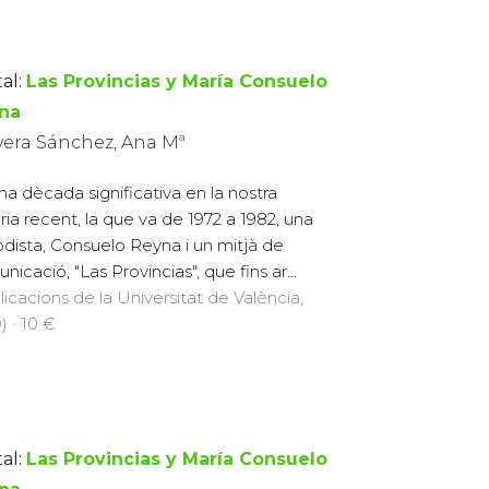
al:
Las Provincias y María Consuelo
na
vera Sánchez, Ana Mª
na dècada significativa en la nostra
òria recent, la que va de 1972 a 1982, una
odista, Consuelo Reyna i un mitjà de
icació, "Las Provincias", que fins ar...
licacions de la Universitat de València,
) · 10 €
al:
Las Provincias y María Consuelo