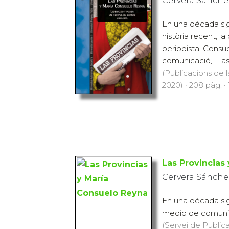
Cervera Sánche
En una dècada sign
història recent, l
periodista, Consu
comunicació, "Las P
(Publicacions de l
2020) · 208 pàg. ·
Las Provincias
Cervera Sánche
En una década sign
medio de comunica
(Servei de Public