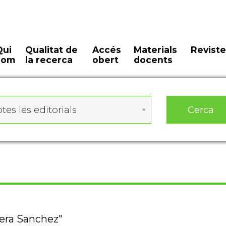
Qui
Qualitat de
Accés
Materials
Reviste
som
la recerca
obert
docents
Cerca
tes les editorials
vera Sanchez"