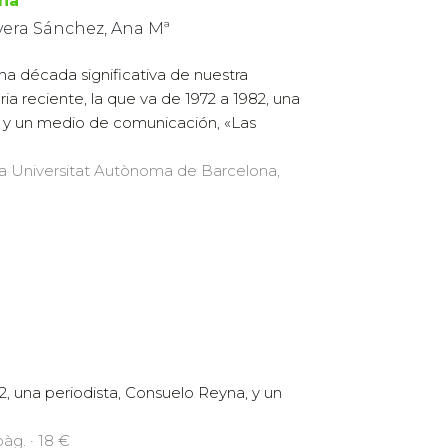
na
vera Sánchez, Ana Mª
na década significativa de nuestra
oria reciente, la que va de 1972 a 1982, una
, y un medio de comunicación, «Las
 la Universitat Autònoma de Barcelona,
82, una periodista, Consuelo Reyna, y un
àg. · 18 €