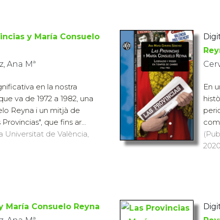
incias y María Consuelo
Digit
Rey
z, Ana Mª
Cer
ificativa en la nostra
En u
a que va de 1972 a 1982, una
hist
elo Reyna i un mitjà de
peri
rovincias", que fins ar...
comun
a Universitat de València,
(Pub
2020
 y María Consuelo Reyna
Digit