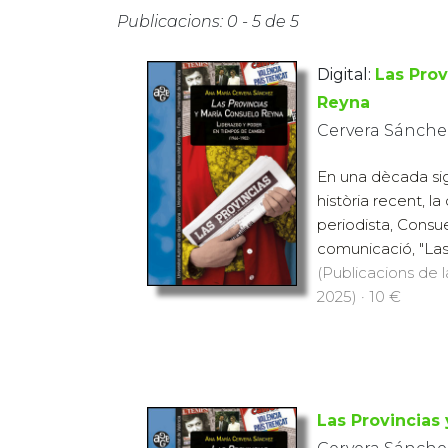
Publicacions: 0 - 5 de 5
Digital:
Las Prov
Reyna
Cervera Sánche
En una dècada sign
història recent, l
periodista, Consu
comunicació, "Las P
(Publicacions de l
2025) · 10 €
Las Provincias