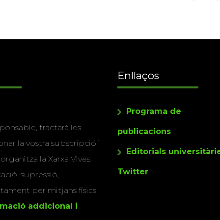
Enllaços
Programa de
ponsable, tractarà les
publicacions
nar la vostra subscripció i
Editorials universitàri
 organitza la Xarxa Vives.
Twitter
cació, supressió,
actament per mitjans físics
rmació addicional i