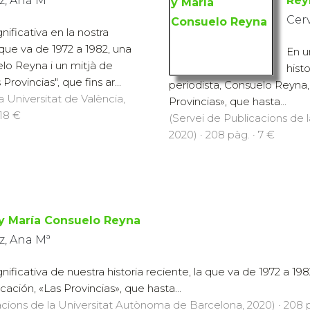
z, Ana Mª
Rey
Cer
ificativa en la nostra
a que va de 1972 a 1982, una
En u
elo Reyna i un mitjà de
hist
rovincias", que fins ar...
periodista, Consuelo Reyna
a Universitat de València,
Provincias», que hasta...
 18 €
(Servei de Publicacions de
2020) · 208 pàg. · 7 €
 y María Consuelo Reyna
z, Ana Mª
ificativa de nuestra historia reciente, la que va de 1972 a 19
ción, «Las Provincias», que hasta...
acions de la Universitat Autònoma de Barcelona, 2020) · 208 p