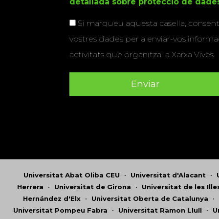
detallada sobre protecció de dade
Si marqueu aquesta casella, consenti
vostres dades per a enviar-vos informac
activitats que organitza la Xarxa Vives.
Universitat Abat Oliba CEU
•
Universitat d'Alacant
•
Herrera
•
Universitat de Girona
•
Universitat de les Ill
Hernández d'Elx
•
Universitat Oberta de Catalunya
•
Universitat Pompeu Fabra
•
Universitat Ramon Llull
•
U