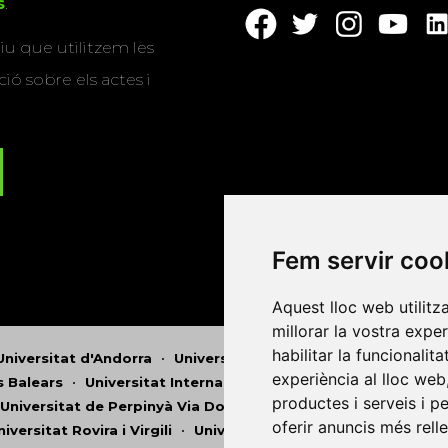
s
.
u que utilitzem les
ió sobre els actes i
Fem servir coo
Aquest lloc web utilitz
millorar la vostra expe
habilitar la funcionalit
Universitat d'Andorra
•
Universitat Autònoma de Barcelona
experiència al lloc web
es Balears
•
Universitat Internacional de Catalunya
•
Univers
productes i serveis i p
Universitat de Perpinyà Via Domitia
•
Universitat Politècni
oferir anuncis més rell
niversitat Rovira i Virgili
•
Universitat de Sàsser
•
Universita