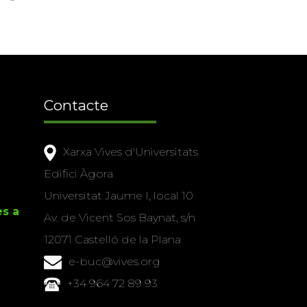
Contacte
Xarxa Vives d'Universitats
Edifici Àgora
Universitat Jaume I, local 10
es a
Av. de Vicent Sos Baynat, s/n
12071 Castelló de la Plana
e-buc@vives.org
+34 964 72 89 93