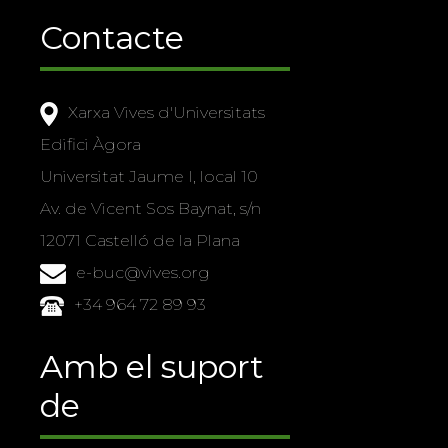
Contacte
Xarxa Vives d'Universitats
Edifici Àgora
Universitat Jaume I, local 10
Av. de Vicent Sos Baynat, s/n
12071 Castelló de la Plana
e-buc@vives.org
+34 964 72 89 93
Amb el suport
de