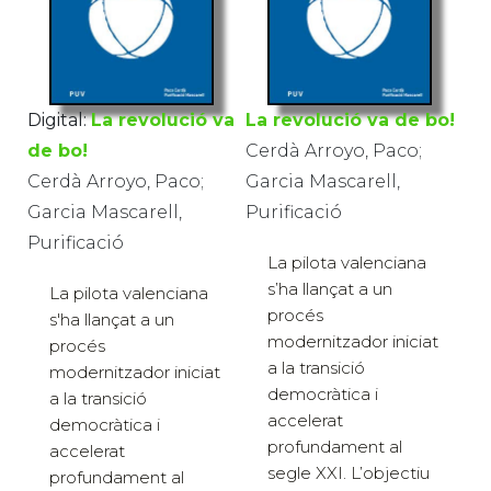
Digital:
La revolució va
La revolució va de bo!
de bo!
Cerdà Arroyo, Paco;
Cerdà Arroyo, Paco;
Garcia Mascarell,
Garcia Mascarell,
Purificació
Purificació
La pilota valenciana
s’ha llançat a un
La pilota valenciana
procés
s'ha llançat a un
modernitzador iniciat
procés
a la transició
modernitzador iniciat
democràtica i
a la transició
accelerat
democràtica i
profundament al
accelerat
segle XXI. L’objectiu
profundament al