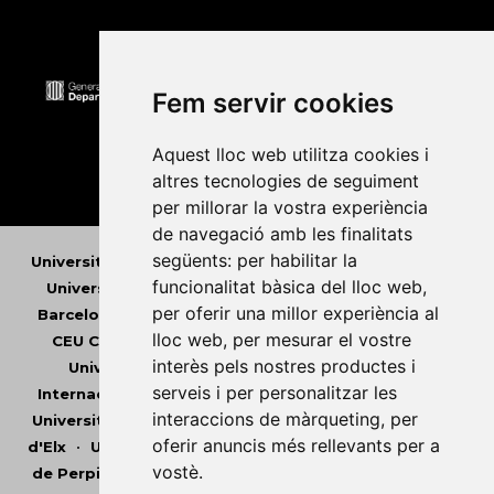
Fem servir cookies
Aquest lloc web utilitza cookies i
altres tecnologies de seguiment
per millorar la vostra experiència
de navegació amb les finalitats
següents:
per habilitar la
Universitat Abat Oliba CEU
•
Universitat d'Alacant
•
funcionalitat bàsica del lloc web
,
Universitat d'Andorra
•
Universitat Autònoma de
per oferir una millor experiència al
Barcelona
•
Universitat de Barcelona
•
Universitat
lloc web
,
per mesurar el vostre
CEU Cardenal Herrera
•
Universitat de Girona
•
interès pels nostres productes i
Universitat de les Illes Balears
•
Universitat
serveis i per personalitzar les
Internacional de Catalunya
•
Universitat Jaume I
•
interaccions de màrqueting
,
per
Universitat de Lleida
•
Universitat Miguel Hernández
oferir anuncis més rellevants per a
d'Elx
•
Universitat Oberta de Catalunya
•
Universitat
vostè
.
de Perpinyà Via Domitia
•
Universitat Politècnica de