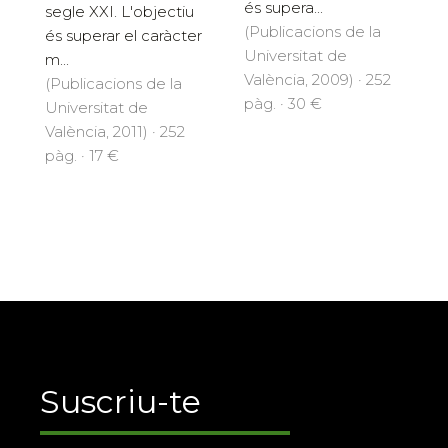
és supera...
segle XXI. L'objectiu
(Publicacions de la
és superar el caràcter
Universitat de
m...
València, 2009) · 252
(Publicacions de la
pàg. · 30 €
Universitat de
València, 2011) · 252
pàg. · 17 €
Suscriu-te