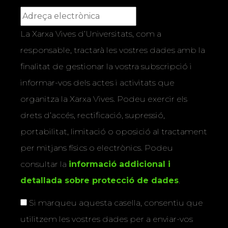
La Xarxa Vives d’Universitats, com a
responsable, tractarà les vostres dades amb la
finalitat de gestionar la vostra subscripció i
informar-vos dels actes i activitats que
organitza la Xarxa Vives. Podeu exercir els
drets d’accés, rectificació, supressió,
portabilitat, limitació o oposició al tractament
per mitjans físics o electrònics. Podeu
consultar la
informació addicional i
detallada sobre protecció de dades
.
Si marqueu aquesta casella, consentiu que
utilitzem les vostres dades per a enviar-vos