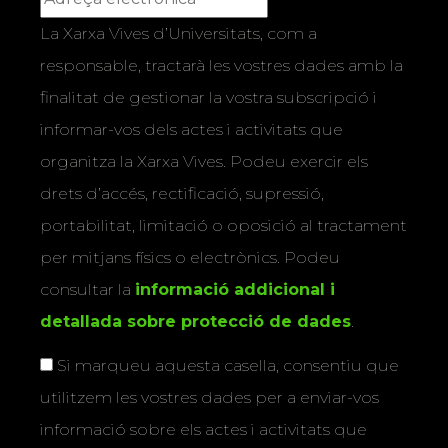
La Xarxa Vives d’Universitats, com a
responsable, tractarà les vostres dades amb la
finalitat de gestionar la vostra subscripció i
informar-vos dels actes i activitats que
organitza la Xarxa Vives. Podeu exercir els
drets d’accés, rectificació, supressió,
portabilitat, limitació o oposició al tractament
per mitjans físics o electrònics. Podeu
consultar la
informació addicional i
detallada sobre protecció de dades
.
Si marqueu aquesta casella, consentiu que
utilitzem les vostres dades per a enviar-vos
informació sobre els actes i activitats que