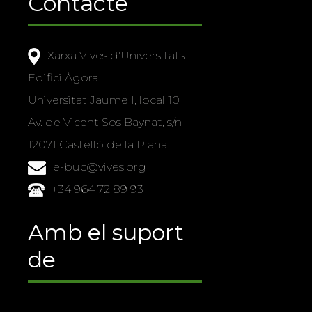
Contacte
Xarxa Vives d'Universitats
Edifici Àgora
Universitat Jaume I, local 10
Av. de Vicent Sos Baynat, s/n
12071 Castelló de la Plana
e-buc@vives.org
+34 964 72 89 93
Amb el suport
de