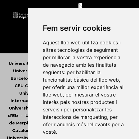
Fem servir cookies
Aquest lloc web utilitza cookies i
altres tecnologies de seguiment
per millorar la vostra experiència
Universitat Abat Oliba CEU
•
Universitat d'Alacant
•
de navegació amb les finalitats
Universitat d'Andorra
•
Universitat Autònoma de
següents:
per habilitar la
Barcelona
•
Universitat de Barcelona
•
Universitat
funcionalitat bàsica del lloc web
,
CEU Cardenal Herrera
•
Universitat de Girona
•
per oferir una millor experiència al
Universitat de les Illes Balears
•
Universitat
lloc web
,
per mesurar el vostre
Internacional de Catalunya
•
Universitat Jaume I
•
interès pels nostres productes i
Universitat de Lleida
•
Universitat Miguel Hernández
serveis i per personalitzar les
d'Elx
•
Universitat Oberta de Catalunya
•
Universitat
interaccions de màrqueting
,
per
de Perpinyà Via Domitia
•
Universitat Politècnica de
oferir anuncis més rellevants per a
Catalunya
•
Universitat Politècnica de València
•
vostè
.
Universitat Pompeu Fabra
•
Universitat Ramon Llull
•