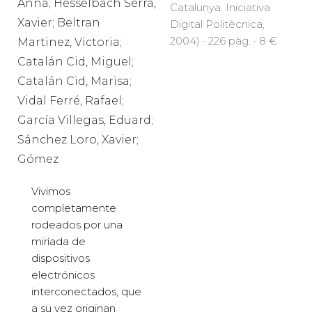
Anna; Hesselbach Serra,
Catalunya. Iniciativa
Xavier; Beltran
Digital Politècnica,
2004) · 226 pàg. · 8 €
Martinez, Victoria;
Catalán Cid, Miguel;
Catalán Cid, Marisa;
Vidal Ferré, Rafael;
García Villegas, Eduard;
Sánchez Loro, Xavier;
Gómez
Vivimos
completamente
rodeados por una
miríada de
dispositivos
electrónicos
interconectados, que
a su vez originan