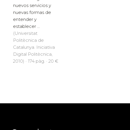
nuevos servicios y
nuevas formas de
entender y
establecer ...
(Universitat
Politècnica de
Catalunya. Iniciativa
Digital Politècnica,
2010) · 174 pàg. · 20 €