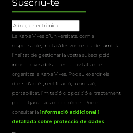
Suscriu-te
La Xarxa Vives d’Universitats, com a
responsable, tractarà les vostres dades amb la
finalitat de gestionar la vostra subscripció i
informar-vos dels actes i activitats que
organitza la Xarxa Vives. Podeu exercir els
drets d’accés, rectificació, supressió,
portabilitat, limitació o oposició al tractament
per mitjans físics o electrònics. Podeu
consultar la
informació addicional i
detallada sobre protecció de dades
.