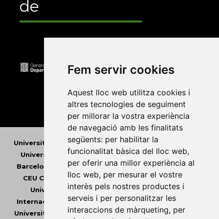
de
Fem servir cookies
Aquest lloc web utilitza cookies i
altres tecnologies de seguiment
per millorar la vostra experiència
de navegació amb les finalitats
següents:
per habilitar la
Universitat Abat Oliba CEU
•
Universitat d'Alacant
•
funcionalitat bàsica del lloc web
,
Universitat d'Andorra
•
Universitat Autònoma de
per oferir una millor experiència al
Barcelona
•
Universitat de Barcelona
•
Universitat
lloc web
,
per mesurar el vostre
CEU Cardenal Herrera
•
Universitat de Girona
•
interès pels nostres productes i
Universitat de les Illes Balears
•
Universitat
serveis i per personalitzar les
Internacional de Catalunya
•
Universitat Jaume I
•
interaccions de màrqueting
,
per
Universitat de Lleida
•
Universitat Miguel Hernández