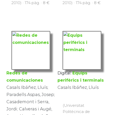
2010) · 174 pàg. · 8 €
2010) · 174 pàg. · 8 €
Redes de
Digital:
Equips
comunicaciones
perifèrics i terminals
Casals Ibáñez, Lluís;
Casals Ibáñez, Lluís
Paradells Aspas, Josep;
Casademont i Serra,
(Universitat
Jordi; Calveras i Augé,
Politècnica de