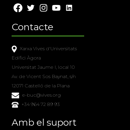
Contacte
Xarxa Vives d'Universitats
Edifici Àgora
Universitat Jaume I, local 10
Av. de Vicent Sos Baynat, s/n
12071 Castelló de la Plana
e-buc@vives.org
+34 964 72 89 93
Amb el suport