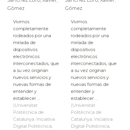
Sánchez Loro, Xavier;
Sánchez Loro, Xavier;
Gómez
Gómez
Vivimos
Vivimos
completamente
completamente
rodeados por una
rodeados por una
miríada de
miríada de
dispositivos
dispositivos
electrónicos
electrónicos
interconectados, que
interconectados, que
a su vez originan
a su vez originan
nuevos servicios y
nuevos servicios y
nuevas formas de
nuevas formas de
entender y
entender y
establecer ...
establecer ...
(Universitat
(Universitat
Politècnica de
Politècnica de
Catalunya. Iniciativa
Catalunya. Iniciativa
Digital Politècnica,
Digital Politècnica,