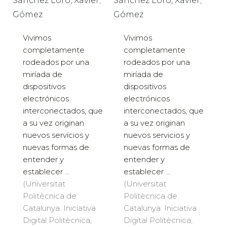
Sánchez Loro, Xavier;
Sánchez Loro, Xavier;
Gómez
Gómez
Vivimos
Vivimos
completamente
completamente
rodeados por una
rodeados por una
miríada de
miríada de
dispositivos
dispositivos
electrónicos
electrónicos
interconectados, que
interconectados, que
a su vez originan
a su vez originan
nuevos servicios y
nuevos servicios y
nuevas formas de
nuevas formas de
entender y
entender y
establecer ...
establecer ...
(Universitat
(Universitat
Politècnica de
Politècnica de
Catalunya. Iniciativa
Catalunya. Iniciativa
Digital Politècnica,
Digital Politècnica,