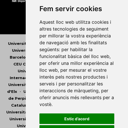
Fem servir cookies
Aquest lloc web utilitza cookies i
altres tecnologies de seguiment
per millorar la vostra experiència
de navegació amb les finalitats
Universitat Abat Oliba CEU
•
Universitat d'Alacant
•
següents:
per habilitar la
Universitat d'Andorra
•
Universitat Autònoma de
funcionalitat bàsica del lloc web
,
Barcelona
•
Universitat de Barcelona
•
Universitat
per oferir una millor experiència al
CEU Cardenal Herrera
•
Universitat de Girona
•
lloc web
,
per mesurar el vostre
Universitat de les Illes Balears
•
Universitat
interès pels nostres productes i
Internacional de Catalunya
•
Universitat Jaume I
•
serveis i per personalitzar les
Universitat de Lleida
•
Universitat Miguel Hernández
interaccions de màrqueting
,
per
d'Elx
•
Universitat Oberta de Catalunya
•
Universitat
oferir anuncis més rellevants per a
de Perpinyà Via Domitia
•
Universitat Politècnica de
vostè
.
Catalunya
•
Universitat Politècnica de València
•
Universitat Pompeu Fabra
•
Universitat Ramon Llull
•
Estic d’acord
Universitat Rovira i Virgili
•
Universitat de Sàsser
•
Universitat de València
•
Universitat de Vic -