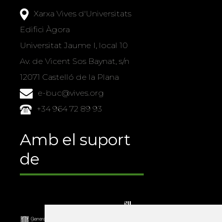
Xarxa Vives d'Universitats
Edifici Àgora
Universitat Jaume I, local 10
Av. de Vicent Sos Baynat, s/n
12071 Castelló de la Plana
e-buc@vives.org
+34 964 72 89 93
Amb el suport
de