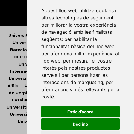
Aquest lloc web utilitza cookies i
altres tecnologies de seguiment
per millorar la vostra experiència
de navegació amb les finalitats
Universitat Abat Oliba CEU
•
Universitat d'Alacant
•
següents:
per habilitar la
Universitat d'Andorra
•
Universitat Autònoma de
funcionalitat bàsica del lloc web
,
Barcelona
•
Universitat de Barcelona
•
Universitat
per oferir una millor experiència al
CEU Cardenal Herrera
•
Universitat de Girona
•
lloc web
,
per mesurar el vostre
Universitat de les Illes Balears
•
Universitat
interès pels nostres productes i
Internacional de Catalunya
•
Universitat Jaume I
•
serveis i per personalitzar les
Universitat de Lleida
•
Universitat Miguel Hernández
interaccions de màrqueting
,
per
d'Elx
•
Universitat Oberta de Catalunya
•
Universitat
oferir anuncis més rellevants per a
de Perpinyà Via Domitia
•
Universitat Politècnica de
vostè
.
Catalunya
•
Universitat Politècnica de València
•
Universitat Pompeu Fabra
•
Universitat Ramon Llull
•
Estic d’acord
Universitat Rovira i Virgili
•
Universitat de Sàsser
•
Universitat de València
•
Universitat de Vic -
Declino
Universitat Central de Catalunya
Canviar preferències