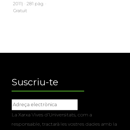
2011) · 281 pàg. ·
Gratuït
Suscriu-te
La Xarxa Vives d’Universitats, com a
responsable, tractarà les vostres dades amb la