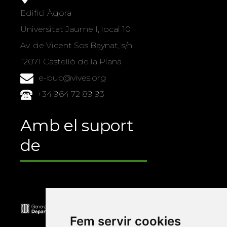
Edifici Àgora
Universitat Jaume I, local 10
Av. de Vicent Sos Baynat, s/n
12071 Castelló de la Plana
e-buc@vives.org
+34 964 72 89 93
Amb el suport
de
Fem servir cookies