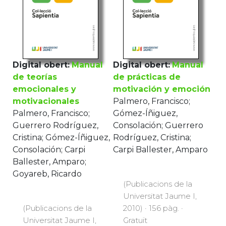
Digital obert:
Manual
Digital obert:
Manual
de teorías
de prácticas de
emocionales y
motivación y emoción
motivacionales
Palmero, Francisco;
Palmero, Francisco;
Gómez-Íñiguez,
Guerrero Rodríguez,
Consolación; Guerrero
Cristina; Gómez-
Rodríguez, Cristina;
Íñiguez, Consolación;
Carpi Ballester, Amparo
Carpi Ballester,
Amparo; Goyareb,
(Publicacions de la
Ricardo
Universitat Jaume I,
2010) · 156 pàg. ·
Gratuït
(Publicacions de la
Universitat Jaume I,