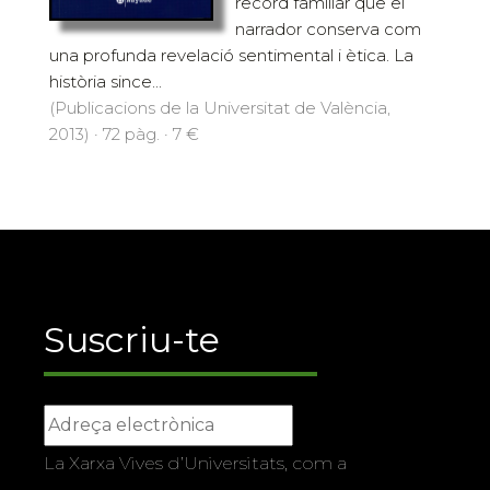
record familiar que el
narrador conserva com
una profunda revelació sentimental i ètica. La
història since...
(Publicacions de la Universitat de València,
2013) · 72 pàg. · 7 €
Suscriu-te
La Xarxa Vives d’Universitats, com a