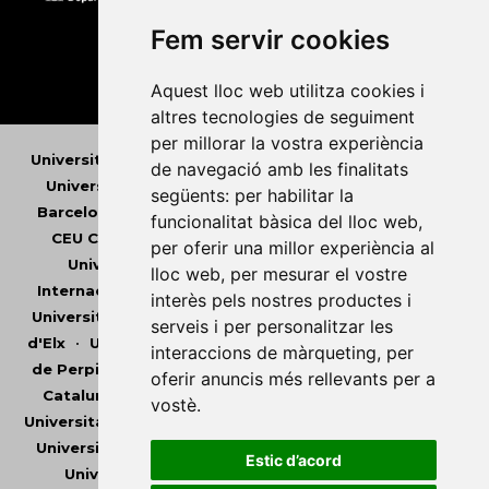
Fem servir cookies
Aquest lloc web utilitza cookies i
altres tecnologies de seguiment
per millorar la vostra experiència
Universitat Abat Oliba CEU
•
Universitat d'Alacant
•
de navegació amb les finalitats
Universitat d'Andorra
•
Universitat Autònoma de
següents:
per habilitar la
Barcelona
•
Universitat de Barcelona
•
Universitat
funcionalitat bàsica del lloc web
,
CEU Cardenal Herrera
•
Universitat de Girona
•
per oferir una millor experiència al
Universitat de les Illes Balears
•
Universitat
lloc web
,
per mesurar el vostre
Internacional de Catalunya
•
Universitat Jaume I
•
interès pels nostres productes i
Universitat de Lleida
•
Universitat Miguel Hernández
serveis i per personalitzar les
d'Elx
•
Universitat Oberta de Catalunya
•
Universitat
interaccions de màrqueting
,
per
de Perpinyà Via Domitia
•
Universitat Politècnica de
oferir anuncis més rellevants per a
Catalunya
•
Universitat Politècnica de València
•
vostè
.
Universitat Pompeu Fabra
•
Universitat Ramon Llull
•
Universitat Rovira i Virgili
•
Universitat de Sàsser
•
Estic d’acord
Universitat de València
•
Universitat de Vic -