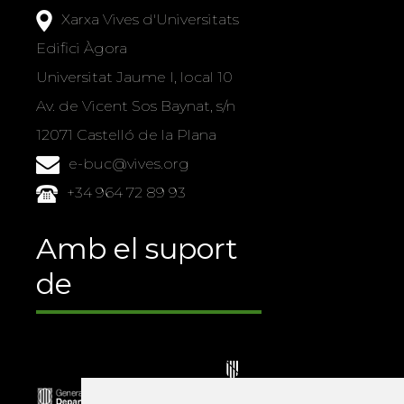
Xarxa Vives d'Universitats
Edifici Àgora
Universitat Jaume I, local 10
Av. de Vicent Sos Baynat, s/n
12071 Castelló de la Plana
e-buc@vives.org
+34 964 72 89 93
Amb el suport
de