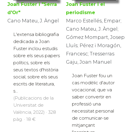
Joan Fuster i "Serra
Joan Fuster i el
d'Or"
periodisme
Cano Mateu, J. Àngel
Marco Estellés, Empar;
Cano Mateu, J. Àngel;
L'extensa bibliografia
Gómez Mompart, Josep
dedicada a Joan
Lluís; Pérez i Moragón,
Fuster inclou estudis
Francesc; Tresserras
sobre els seus papers
Gaju, Joan Manuel
polítics, sobre els
seus textos d'història
Joan Fuster fou un
social, sobre els seus
cas modèlic d'autor
escrits de literatura,
vocacional, que va
s...
saber convertir en
(Publicacions de la
professió una
Universitat de
necessitat personal
València, 2022) · 328
de comunicar-se
pàg. · 18 €
mitjançant