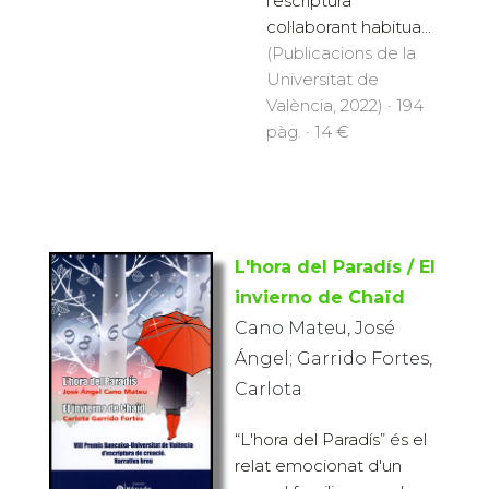
l'escriptura
col·laborant habitua...
(Publicacions de la
Universitat de
València, 2022) · 194
pàg. · 14 €
L'hora del Paradís / El
invierno de Chaïd
Cano Mateu, José
Ángel; Garrido Fortes,
Carlota
“L'hora del Paradís” és el
relat emocionat d'un