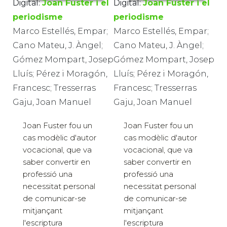
Digital:
Joan Fuster i el
Digital:
Joan Fuster i el
periodisme
periodisme
Marco Estellés, Empar;
Marco Estellés, Empar;
Cano Mateu, J. Àngel;
Cano Mateu, J. Àngel;
Gómez Mompart, Josep
Gómez Mompart, Josep
Lluís; Pérez i Moragón,
Lluís; Pérez i Moragón,
Francesc; Tresserras
Francesc; Tresserras
Gaju, Joan Manuel
Gaju, Joan Manuel
Joan Fuster fou un
Joan Fuster fou un
cas modèlic d'autor
cas modèlic d'autor
vocacional, que va
vocacional, que va
saber convertir en
saber convertir en
professió una
professió una
necessitat personal
necessitat personal
de comunicar-se
de comunicar-se
mitjançant
mitjançant
l'escriptura
l'escriptura